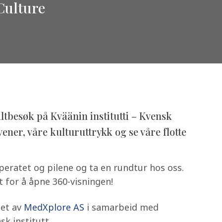
Culture
altbesøk på Kväänin institutti – Kvensk
kvener, våre kulturuttrykk og se våre flotte
peratet og pilene og ta en rundtur hos oss.
t for å åpne 360-visningen!
let av
MedXplore AS
i samarbeid med
sk institutt.