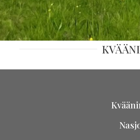
KVÄÄNI
Kvääni
Nasj