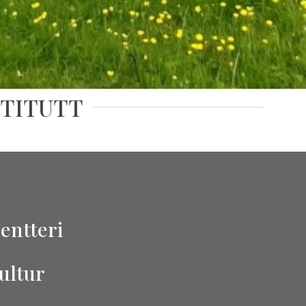
STITUTT
entteri
ultur