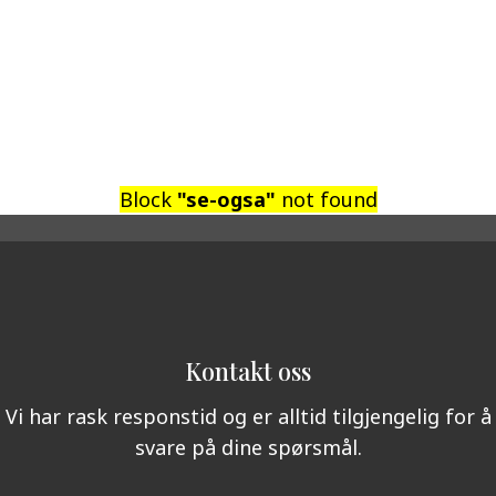
Yr på kvensk
Block
"se-ogsa"
not found
Kontakt oss
Vi har rask responstid og er alltid tilgjengelig for å
svare på dine spørsmål.