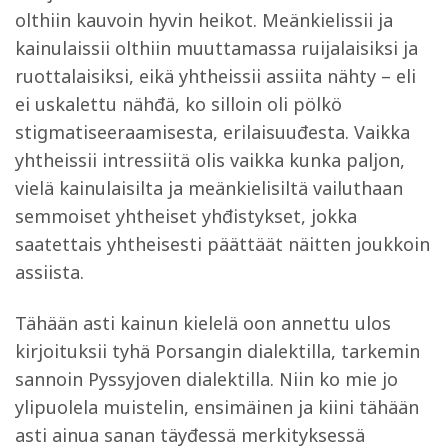
olthiin kauvoin hyvin heikot. Meänkielissii ja
kainulaissii olthiin muuttamassa ruijalaisiksi ja
ruottalaisiksi, eikä yhtheissii assiita nähty – eli
ei uskalettu nähđä, ko silloin oli pölkö
stigmatiseeraamisesta, erilaisuuđesta. Vaikka
yhtheissii intressiitä olis vaikka kunka paljon,
vielä kainulaisilta ja meänkielisiltä vailuthaan
semmoiset yhtheiset yhđistykset, jokka
saatettais yhtheisesti päättäät näitten joukkoin
assiista.
Tähään asti kainun kielelä oon annettu ulos
kirjoituksii tyhä Porsangin dialektilla, tarkemin
sannoin Pyssyjoven dialektilla. Niin ko mie jo
ylipuolela muistelin, ensimäinen ja kiini tähään
asti ainua sanan täyđessä merkityksessä