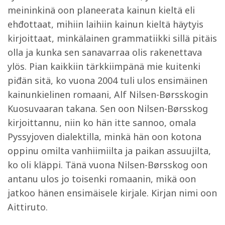
meininkinä oon planeerata kainun kieltä eli
ehđottaat, mihiin laihiin kainun kieltä häytyis
kirjoittaat, minkälainen grammatiikki sillä pitäis
olla ja kunka sen sanavarraa olis rakenettava
ylös. Pian kaikkiin tärkkiimpänä mie kuitenki
piđän sitä, ko vuona 2004 tuli ulos ensimäinen
kainunkielinen romaani, Alf Nilsen-Børsskogin
Kuosuvaaran takana. Sen oon Nilsen-Børsskog
kirjoittannu, niin ko hän itte sannoo, omala
Pyssyjoven dialektilla, minkä hän oon kotona
oppinu omilta vanhiimiilta ja paikan assuujilta,
ko oli kläppi. Tänä vuona Nilsen-Børsskog oon
antanu ulos jo toisenki romaanin, mikä oon
jatkoo hänen ensimäisele kirjale. Kirjan nimi oon
Aittiruto.