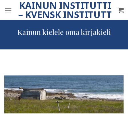
KAINUN INSTITUTTI
Skip
to
– KVENSK INSTITUTT
content
Kainun kielele oma kirjakieli