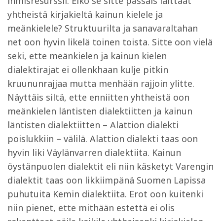
ihmisresurssii. Eikö se sitte passais laittaat
yhtheistä kirjakieltä kainun kielele ja
meänkielele? Struktuurilta ja sanavaraltahan
net oon hyvin likelä toinen toista. Sitte oon vielä
seki, ette meänkielen ja kainun kielen
dialektirajat ei ollenkhaan kulje pitkin
kruununrajjaa mutta menhään rajjoin ylitte.
Näyttäis siltä, ette enniitten yhtheistä oon
meänkielen läntisten dialektiitten ja kainun
läntisten dialektiitten – Alattion dialekti
poislukkiin – välilä. Alattion dialekti taas oon
hyvin liki Väylänvarren dialektiita. Kainun
öystänpuolen dialektit eli niin käsketyt Varengin
dialektit taas oon likkiimpänä Suomen Lapissa
puhutuita Kemin dialektiita. Erot oon kuitenki
niin pienet, ette mithään estettä ei olis