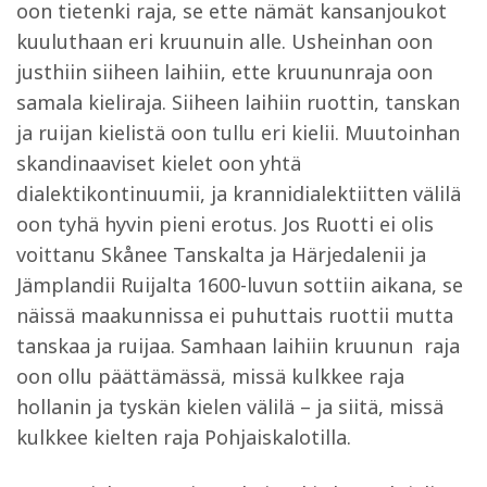
oon tietenki raja, se ette nämät kansanjoukot
kuuluthaan eri kruunuin alle. Usheinhan oon
justhiin siiheen laihiin, ette kruununraja oon
samala kieliraja. Siiheen laihiin ruottin, tanskan
ja ruijan kielistä oon tullu eri kielii. Muutoinhan
skandinaaviset kielet oon yhtä
dialektikontinuumii, ja krannidialektiitten välilä
oon tyhä hyvin pieni erotus. Jos Ruotti ei olis
voittanu Skånee Tanskalta ja Härjedalenii ja
Jämplandii Ruijalta 1600-luvun sottiin aikana, se
näissä maakunnissa ei puhuttais ruottii mutta
tanskaa ja ruijaa. Samhaan laihiin kruunun raja
oon ollu päättämässä, missä kulkkee raja
hollanin ja tyskän kielen välilä – ja siitä, missä
kulkkee kielten raja Pohjaiskalotilla.