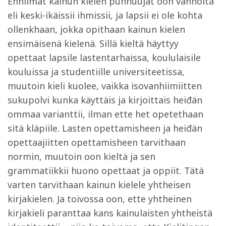
Enniimät kainun kielen puhhuujat oon vanhoita
eli keski-ikäissii ihmissii, ja lapsii ei ole kohta
ollenkhaan, jokka opithaan kainun kielen
ensimäisenä kielenä. Sillä kieltä häyttyy
opettaat lapsile lastentarhaissa, koululaisile
kouluissa ja studentiille universiteetissa,
muutoin kieli kuolee, vaikka isovanhiimiitten
sukupolvi kunka käyttäis ja kirjoittais heiđän
ommaa varianttii, ilman ette het opetethaan
sitä kläpiile. Lasten opettamisheen ja heiđän
opettaajiitten opettamisheen tarvithaan
normin, muutoin oon kieltä ja sen
grammatiikkii huono opettaat ja oppiit. Tätä
varten tarvithaan kainun kielele yhtheisen
kirjakielen. Ja toivossa oon, ette yhtheinen
kirjakieli paranttaa kans kainulaisten yhtheistä