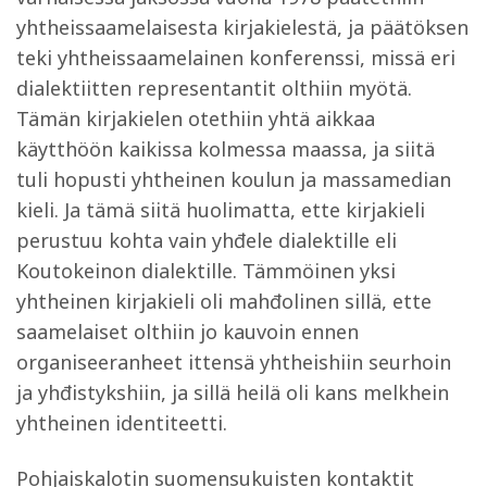
yhtheissaamelaisesta kirjakielestä, ja päätöksen
teki yhtheissaamelainen konferenssi, missä eri
dialektiitten representantit olthiin myötä.
Tämän kirjakielen otethiin yhtä aikkaa
käytthöön kaikissa kolmessa maassa, ja siitä
tuli hopusti yhtheinen koulun ja massamedian
kieli. Ja tämä siitä huolimatta, ette kirjakieli
perustuu kohta vain yhđele dialektille eli
Koutokeinon dialektille. Tämmöinen yksi
yhtheinen kirjakieli oli mahđolinen sillä, ette
saamelaiset olthiin jo kauvoin ennen
organiseeranheet ittensä yhtheishiin seurhoin
ja yhđistykshiin, ja sillä heilä oli kans melkhein
yhtheinen identiteetti.
Pohjaiskalotin suomensukuisten kontaktit