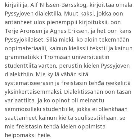
kirjailiija, Alf Nilssen-Børsskog, kirjoittaa omala
Pyssyjoven dialektilla. Muut kaksi, jokka oon
antanheet ulos pienemppii kirjoituksii, oon
Terje Aronsen ja Agnes Eriksen, ja het oon kans
Pyssyjokilaiset. Sillä mieki, ko aloin tekemhään
oppimateriaalii, kainun kielissii tekstii ja kainun
grammatiikkii Tromssan universiteetin
studenttiita varten, perustin kielen Pyssyjoven
dialekthiin. Mie kyllä vähän sitä
systematiseerasin ja freistasin tehđä reekeliitä
yksinkertaisemmaksi. Dialektissahan oon tasan
variaattiita, ja ko opinot oli meinattu
semmoisilleki studentiille, jokka ei ollenkhaan
saattanheet kainun kieltä suulisestikhaan, se
mie freistasin tehđä kielen oppimista
helpomaksi heile.