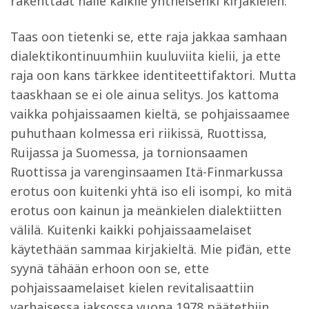
rakenttaat näile kaikile yhtheisenki kirjakielen.
Taas oon tietenki se, ette raja jakkaa samhaan
dialektikontinuumhiin kuuluviita kielii, ja ette
raja oon kans tärkkee identiteettifaktori. Mutta
taaskhaan se ei ole ainua selitys. Jos kattoma
vaikka pohjaissaamen kieltä, se pohjaissaamee
puhuthaan kolmessa eri riikissä, Ruottissa,
Ruijassa ja Suomessa, ja tornionsaamen
Ruottissa ja varenginsaamen Itä-Finmarkussa
erotus oon kuitenki yhtä iso eli isompi, ko mitä
erotus oon kainun ja meänkielen dialektiitten
välilä. Kuitenki kaikki pohjaissaamelaiset
käytethään sammaa kirjakieltä. Mie piđän, ette
syynä tähään erhoon oon se, ette
pohjaissaamelaiset kielen revitalisaattiin
varhaisessa jaksossa vuona 1978 päätethiin