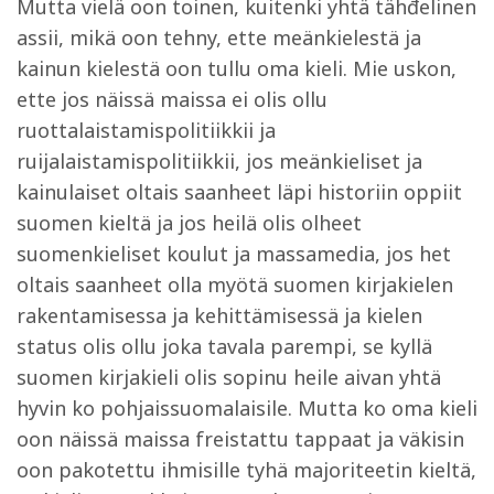
Mutta vielä oon toinen, kuitenki yhtä tähđelinen
assii, mikä oon tehny, ette meänkielestä ja
kainun kielestä oon tullu oma kieli. Mie uskon,
ette jos näissä maissa ei olis ollu
ruottalaistamispolitiikkii ja
ruijalaistamispolitiikkii, jos meänkieliset ja
kainulaiset oltais saanheet läpi historiin oppiit
suomen kieltä ja jos heilä olis olheet
suomenkieliset koulut ja massamedia, jos het
oltais saanheet olla myötä suomen kirjakielen
rakentamisessa ja kehittämisessä ja kielen
status olis ollu joka tavala parempi, se kyllä
suomen kirjakieli olis sopinu heile aivan yhtä
hyvin ko pohjaissuomalaisile. Mutta ko oma kieli
oon näissä maissa freistattu tappaat ja väkisin
oon pakotettu ihmisille tyhä majoriteetin kieltä,