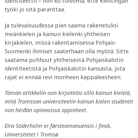
identiteettii – niin ko toivoma, ette Kielitingan
työki jo sitä paranttaa.
Ja tulevaisuuđessa pian saama rakenetuksi
meänkielen ja kainun kielenki yhtheisen
kirjakielen, missä rakentamisessa Pohjais-
Suomenki ihmiset saatethaan olla myötä. Sitte
saatama puhhuut yhtheisestä Pohjaiskalotin
identiteetistä ja Pohjaiskalotin kansasta, jota
rajat ei ennää revi monheen kappaleesheen.
Tämän artikkelin oon kirjoitettu sillä kainun kielelä,
mitä Tromssan universiteetin kainun kielen studentit
oon heiđän opinnoissa oppinheet.
Eira Söderholm er førsteamanuensis i finsk,
Universitetet i Tromsø