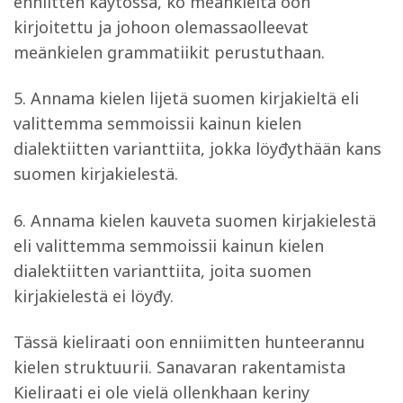
enniitten käytössä, ko meänkieltä oon
kirjoitettu ja johoon olemassaolleevat
meänkielen grammatiikit perustuthaan.
5. Annama kielen lijetä suomen kirjakieltä eli
valittemma semmoissii kainun kielen
dialektiitten varianttiita, jokka löyđythään kans
suomen kirjakielestä.
6. Annama kielen kauveta suomen kirjakielestä
eli valittemma semmoissii kainun kielen
dialektiitten varianttiita, joita suomen
kirjakielestä ei löyđy.
Tässä kieliraati oon enniimitten hunteerannu
kielen struktuurii. Sanavaran rakentamista
Kieliraati ei ole vielä ollenkhaan keriny