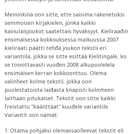
Meininkinä oon sitte, ette saisima rakenetuksi
semmoisen kirjakielen, jonka kaikki
kainulaisjoukot saatettais hyväksyyt. Kieliraađin
ensimäisessä kokkouksessa maikuussa 2007
kieliraati päätti tehđä joukon tekstii eri
variantiila, jokka se sitte esittää Kielitingale, ko
se toivottavasti vuođen 2008 alkupuolelela
ensimäisen kerran kokkoonttuu. Olema
valinheet kolme tekstii, jokka oon
puolestatoista laiđasta knapisti kolmheen
laithaan pitukaiset. Tekstit oon sitte kaikki
freistattu ”käänttäät” kuuđele variantile.
Variantit oon nämät:
1. Otama pohjaksi olemassaolleevat tekstit eli