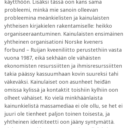
käytthöön. Lisäksi tässä oon kans sama
probleemi, minkä mie sanoin olleevan
probleemina meänkielisten ja kainulaisten
yhtheisen kirjakielen rakentamiselle: heikko
organiseeraantuminen. Kainulaisten ensimäinen
yhtheinen organisationi Norske kveners
forbund – Ruijan kveeniliitto perustethiin vasta
vuona 1987, eikä sekhään ole vähäisten
ekonomisten resurssiitten ja ihmisresurssiitten
takia päässy kassuumhaan kovin suureksi tahi
väkeväksi. Kainulaiset oon asunheet heiđän
omissa kylissä ja kontaktit toishiin kylhiin oon
olheet vähäiset. Ko vielä minkhäänlaista
kainunkielistä massamediaa ei ole ollu, se het ei
juuri ole tienheet paljon toinen toisesta, ja
yhtheinen identiteetti oon jääny syntymättä.