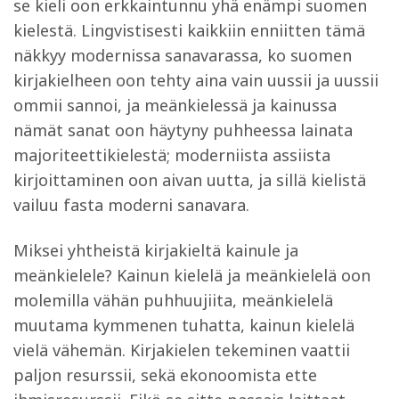
se kieli oon erkkaintunnu yhä enämpi suomen
kielestä. Lingvistisesti kaikkiin enniitten tämä
näkkyy modernissa sanavarassa, ko suomen
kirjakielheen oon tehty aina vain uussii ja uussii
ommii sannoi, ja meänkielessä ja kainussa
nämät sanat oon häytyny puhheessa lainata
majoriteettikielestä; moderniista assiista
kirjoittaminen oon aivan uutta, ja sillä kielistä
vailuu fasta moderni sanavara.
Miksei yhtheistä kirjakieltä kainule ja
meänkielele? Kainun kielelä ja meänkielelä oon
molemilla vähän puhhuujiita, meänkielelä
muutama kymmenen tuhatta, kainun kielelä
vielä vähemän. Kirjakielen tekeminen vaattii
paljon resurssii, sekä ekonoomista ette