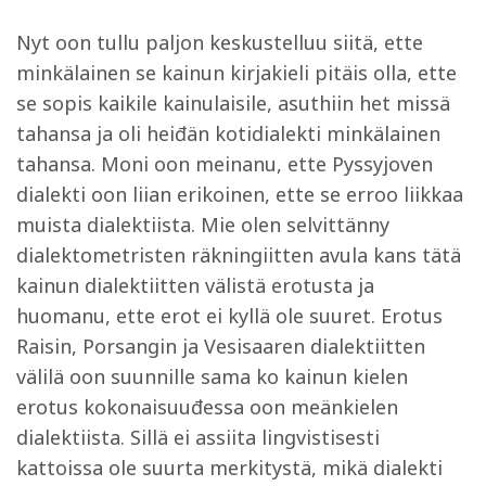
Nyt oon tullu paljon keskustelluu siitä, ette
minkälainen se kainun kirjakieli pitäis olla, ette
se sopis kaikile kainulaisile, asuthiin het missä
tahansa ja oli heiđän kotidialekti minkälainen
tahansa. Moni oon meinanu, ette Pyssyjoven
dialekti oon liian erikoinen, ette se erroo liikkaa
muista dialektiista. Mie olen selvittänny
dialektometristen räkningiitten avula kans tätä
kainun dialektiitten välistä erotusta ja
huomanu, ette erot ei kyllä ole suuret. Erotus
Raisin, Porsangin ja Vesisaaren dialektiitten
välilä oon suunnille sama ko kainun kielen
erotus kokonaisuuđessa oon meänkielen
dialektiista. Sillä ei assiita lingvistisesti
kattoissa ole suurta merkitystä, mikä dialekti