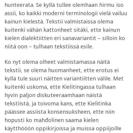
hunteerata. Se kyllä tullee olemhaan hirmu iso
assii, ko kaikki moderni terminologii vielä vailuu
kainun kielestä. Tekstii valmistaissa olema
kuitenki vähän kattonheet sitäki, ette kainun
kielen dialektiitten eri sanavariantit – silloin ko
niitä oon – tulhaan tekstiissä esile.
Ko nyt olema olheet valmistamassa näitä
tekstii, se olema huomanheet, ette erotus ei
kyllä tule suuri näitten variantiitten välile. Met
kuitenki uskoma, ette Kielitingassa tulhaan
hyvin paljon diskuteeraamhaan näistä
tekstiistä, ja toivoma kans, ette Kielitinka
päässee assiista konsensuksheen, ette niin
hopusti ko mahđolinen saama kielen
käytthööön oppikirjoissa ja muissa oppiijoille