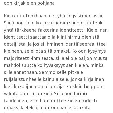
oon kirjakielen pohjana.
Kieli ei kuitenkhaan ole tyhä lingvistinen assii.
Siinä oon, niin ko jo varhemin sanoin, kuitenki
yhtä tärkkeenä faktorina identiteetti. Kielelinen
identiteetti saattaa olla kiini hirmu pienistä
detaljiista. Ja jos ei ihminen identifiseeraa ittee
kielheen, se ei ota sitä omaksi. Ko oon kysymys
majoriteetti-ihmisestä, sillä ei ole paljon muuta
mahđolisuutta ko hyväksyyt sen kielen, minkä
sille annethaan. Semmoiselle pitkäle
ruijalaistunheelle kainulaisele, jonka kirjalinen
kieli koko ijän oon ollu ruija, kaikkiin helppoin
valinta oon ruijan kieli. Sillä oon hirmu
tähđelinen, ette hän tunttee kielen tođesti
omaksi kieleksi, muutoin hän ei ota sitä