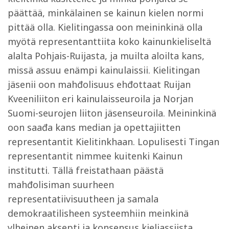
päättää, minkälainen se kainun kielen normi
pittää olla. Kielitingassa oon meininkinä olla
myötä representanttiita koko kainunkieliseltä
alalta Pohjais-Ruijasta, ja muilta aloilta kans,
missä assuu enämpi kainulaissii. Kielitingan
jäsenii oon mahđolisuus ehđottaat Ruijan
Kveeniliiton eri kainulaisseuroila ja Norjan
Suomi-seurojen liiton jäsenseuroila. Meininkinä
oon saađa kans median ja opettajiitten
representantit Kielitinkhaan. Lopulisesti Tingan
representantit nimmee kuitenki Kainun
institutti. Tällä freistathaan päästä
mahđolisiman suurheen
representatiivisuutheen ja samala
demokraatilisheen systeemhiin meinkinä
ylheinen aksepti ja konsensus kieliassiista.