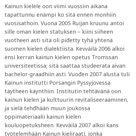
Kainun kielele oon viimi vuossiin aikana
tapattunnu enämpi ko sitä ennen monhiin
vuosisathoin. Vuona 2005 Ruijan kruunu antoi
sille oman kielen statuksen – kiini siiheen
vuotheen asti sitä oli piđetty tyhä yhtenä
suomen kielen dialektiista. Kevväilä 2006 alkoi
ensi kerran kainun kielen opetus Tromssan
universiteetissa; sitä saattaa studeerata aivan
bachelor-graadhiin asti. Vuođen 2007 alusta tuli
Kainun institutti Porsangin Pyssyjovessa
täytheen käynthiin. Institutin tehtävänä oon
kainun kielen ja kulttuurin revitaliseeraaminen,
ja sielä tehđhään muun joukossa
oppimateriaalii kainun kielen
kouluopetuksheen. Kevväilä 2007 alkoi kans
työtelemhään Kainun kieliraati, jonka