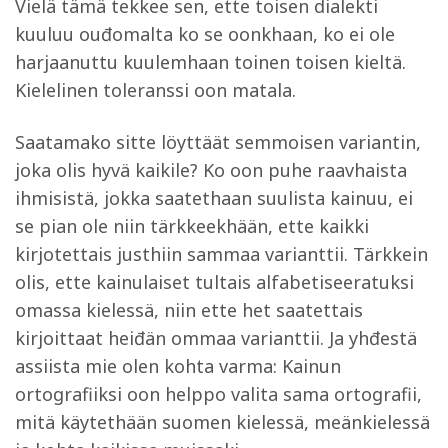
Vielä tämä tekkee sen, ette toisen dialekti
kuuluu ouđomalta ko se oonkhaan, ko ei ole
harjaanuttu kuulemhaan toinen toisen kieltä.
Kielelinen toleranssi oon matala.
Saatamako sitte löyttäät semmoisen variantin,
joka olis hyvä kaikile? Ko oon puhe raavhaista
ihmisistä, jokka saatethaan suulista kainuu, ei
se pian ole niin tärkkeekhään, ette kaikki
kirjotettais justhiin sammaa varianttii. Tärkkein
olis, ette kainulaiset tultais alfabetiseeratuksi
omassa kielessä, niin ette het saatettais
kirjoittaat heiđän ommaa varianttii. Ja yhđestä
assiista mie olen kohta varma: Kainun
ortografiiksi oon helppo valita sama ortografii,
mitä käytethään suomen kielessä, meänkielessä