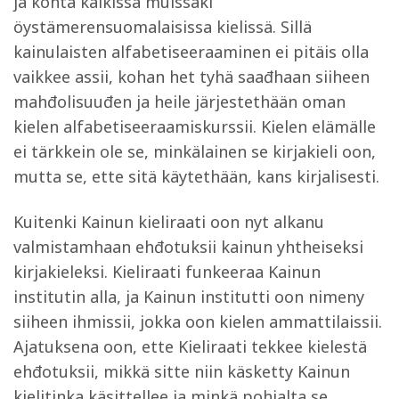
ja kohta kaikissa muissaki
öystämerensuomalaisissa kielissä. Sillä
kainulaisten alfabetiseeraaminen ei pitäis olla
vaikkee assii, kohan het tyhä saađhaan siiheen
mahđolisuuđen ja heile järjestethään oman
kielen alfabetiseeraamiskurssii. Kielen elämälle
ei tärkkein ole se, minkälainen se kirjakieli oon,
mutta se, ette sitä käytethään, kans kirjalisesti.
Kuitenki Kainun kieliraati oon nyt alkanu
valmistamhaan ehđotuksii kainun yhtheiseksi
kirjakieleksi. Kieliraati funkeeraa Kainun
institutin alla, ja Kainun institutti oon nimeny
siiheen ihmissii, jokka oon kielen ammattilaissii.
Ajatuksena oon, ette Kieliraati tekkee kielestä
ehđotuksii, mikkä sitte niin käsketty Kainun
kielitinka käsittellee ja minkä pohjalta se