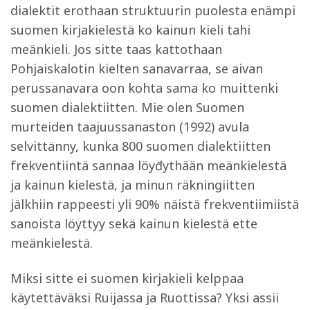
dialektit erothaan struktuurin puolesta enämpi
suomen kirjakielestä ko kainun kieli tahi
meänkieli. Jos sitte taas kattothaan
Pohjaiskalotin kielten sanavarraa, se aivan
perussanavara oon kohta sama ko muittenki
suomen dialektiitten. Mie olen Suomen
murteiden taajuussanaston (1992) avula
selvittänny, kunka 800 suomen dialektiitten
frekventiintä sannaa löyđythään meänkielestä
ja kainun kielestä, ja minun räkningiitten
jälkhiin rappeesti yli 90% näistä frekventiimiistä
sanoista löyttyy sekä kainun kielestä ette
meänkielestä.
Miksi sitte ei suomen kirjakieli kelppaa
käytettäväksi Ruijassa ja Ruottissa? Yksi assii