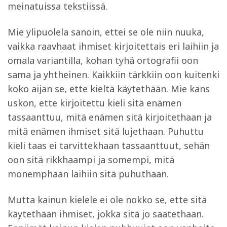
meinatuissa tekstiissä.
Mie ylipuolela sanoin, ettei se ole niin nuuka,
vaikka raavhaat ihmiset kirjoitettais eri laihiin ja
omala variantilla, kohan tyhä ortografii oon
sama ja yhtheinen. Kaikkiin tärkkiin oon kuitenki
koko aijan se, ette kieltä käytethään. Mie kans
uskon, ette kirjoitettu kieli sitä enämen
tassaanttuu, mitä enämen sitä kirjoitethaan ja
mitä enämen ihmiset sitä lujethaan. Puhuttu
kieli taas ei tarvittekhaan tassaanttuut, sehän
oon sitä rikkhaampi ja somempi, mitä
monemphaan laihiin sitä puhuthaan.
Mutta kainun kielele ei ole nokko se, ette sitä
käytethään ihmiset, jokka sitä jo saatethaan.