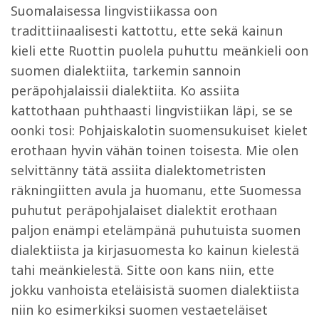
Suomalaisessa lingvistiikassa oon
tradittiinaalisesti kattottu, ette sekä kainun
kieli ette Ruottin puolela puhuttu meänkieli oon
suomen dialektiita, tarkemin sannoin
peräpohjalaissii dialektiita. Ko assiita
kattothaan puhthaasti lingvistiikan läpi, se se
oonki tosi: Pohjaiskalotin suomensukuiset kielet
erothaan hyvin vähän toinen toisesta. Mie olen
selvittänny tätä assiita dialektometristen
räkningiitten avula ja huomanu, ette Suomessa
puhutut peräpohjalaiset dialektit erothaan
paljon enämpi etelämpänä puhutuista suomen
dialektiista ja kirjasuomesta ko kainun kielestä
tahi meänkielestä. Sitte oon kans niin, ette
jokku vanhoista eteläisistä suomen dialektiista
niin ko esimerkiksi suomen vestaeteläiset