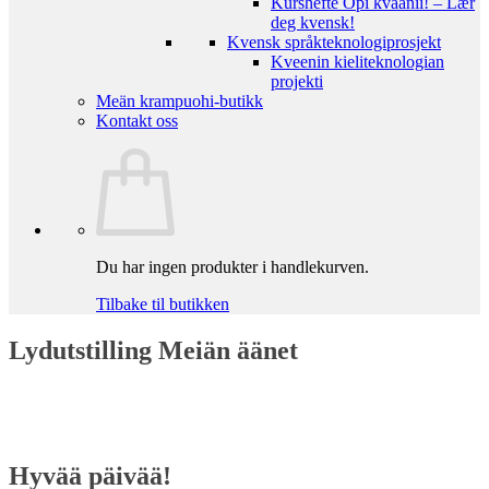
Kurshefte Opi kväänii! – Lær
deg kvensk!
Kvensk språkteknologiprosjekt
Kveenin kieliteknologian
projekti
Meän krampuohi-butikk
Kontakt oss
Du har ingen produkter i handlekurven.
Tilbake til butikken
Lydutstilling Meiän äänet
Hyvää päivää!