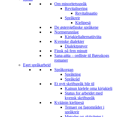
Om minoritetsspråk
Revitalisering
Revitalisaatio
Språkreir
Kielipesä
De østersjøfinske språkene
Normgrunnlag
Kirjakielialternatiiviita
Kvenske dialekter
Dialektprøver
Finsk på fem minutt
Sana-aitta – ordliste til Børsskogs
romaner
Eget språkarbeid
Språkorgan
Språkting
Språkråd
Et nytt skriftspråk blir til
Kainun kielele oma kirjakieli
Status for arbeidet med
kvensk skriftspråk
Kväänin kielipesä
Temaer og fagområder i
språkreir
Metoder og aktiviteter i