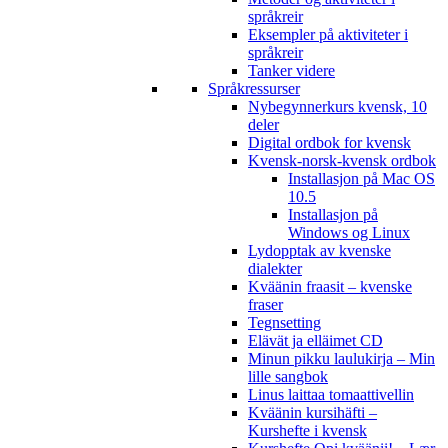
språkreir
Eksempler på aktiviteter i
språkreir
Tanker videre
Språkressurser
Nybegynnerkurs kvensk, 10
deler
Digital ordbok for kvensk
Kvensk-norsk-kvensk ordbok
Installasjon på Mac OS
10.5
Installasjon på
Windows og Linux
Lydopptak av kvenske
dialekter
Kväänin fraasit – kvenske
fraser
Tegnsetting
Elävät ja elläimet CD
Minun pikku laulukirja – Min
lille sangbok
Linus laittaa tomaattivellin
Kväänin kursihäfti –
Kurshefte i kvensk