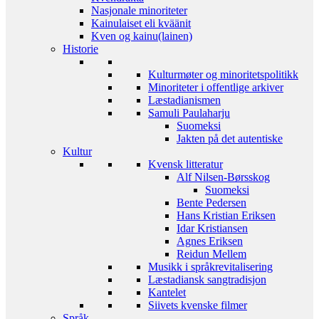
Nasjonale minoriteter
Kainulaiset eli kväänit
Kven og kainu(lainen)
Historie
Kulturmøter og minoritetspolitikk
Minoriteter i offentlige arkiver
Læstadianismen
Samuli Paulaharju
Suomeksi
Jakten på det autentiske
Kultur
Kvensk litteratur
Alf Nilsen-Børsskog
Suomeksi
Bente Pedersen
Hans Kristian Eriksen
Idar Kristiansen
Agnes Eriksen
Reidun Mellem
Musikk i språkrevitalisering
Læstadiansk sangtradisjon
Kantelet
Siivets kvenske filmer
Språk