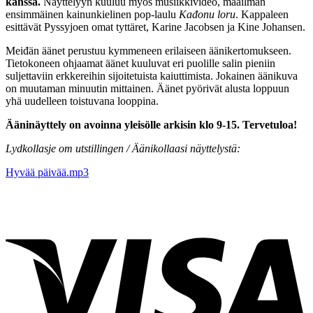
kanssa.
Näyttelyyn kuuluu myös musiikkivideo, maailman
ensimmäinen kainunkielinen pop-laulu
Kađonu loru
. Kappaleen
esittävät Pyssyjoen omat tyttäret, Karine Jacobsen ja Kine Johansen.
Meiđän äänet perustuu kymmeneen erilaiseen äänikertomukseen.
Tietokoneen ohjaamat äänet kuuluvat eri puolille salin pieniin
suljettaviin erkkereihin sijoitetuista kaiuttimista. Jokainen äänikuva
on muutaman minuutin mittainen. Äänet pyörivät alusta loppuun
yhä uudelleen toistuvana looppina.
Ääninäyttely on avoinna yleisölle arkisin klo 9-15. Tervetuloa!
Lydkollasje om utstillingen / Äänikollaasi näyttelystä:
Hyvää päivää.mp3
V