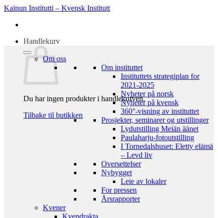
Skip
Kainun Institutti – Kvensk Institutt
to
content
Handlekurv
Om oss
Om instituttet
Instituttets strategiplan for
2021-2025
Nyheter på norsk
Du har ingen produkter i handlekurven.
Nyheter på kvensk
360°-visning av instituttet
Tilbake til butikken
Prosjekter, seminarer og utstillinger
Lydutstilling Meiän äänet
Paulaharju-fotoutstilling
I Tornedalshuset: Eletty elämä
– Levd liv
Oversettelser
Nybygget
Leie av lokaler
For pressen
Årsrapporter
Kvener
Kvendrakta