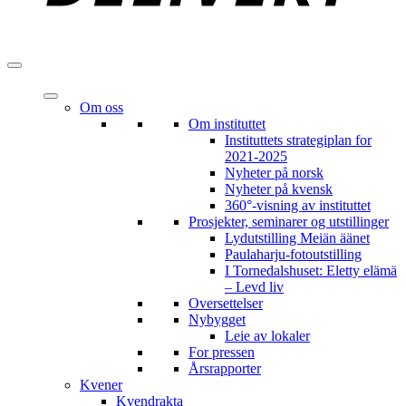
Om oss
Om instituttet
Instituttets strategiplan for
2021-2025
Nyheter på norsk
Nyheter på kvensk
360°-visning av instituttet
Prosjekter, seminarer og utstillinger
Lydutstilling Meiän äänet
Paulaharju-fotoutstilling
I Tornedalshuset: Eletty elämä
– Levd liv
Oversettelser
Nybygget
Leie av lokaler
For pressen
Årsrapporter
Kvener
Kvendrakta