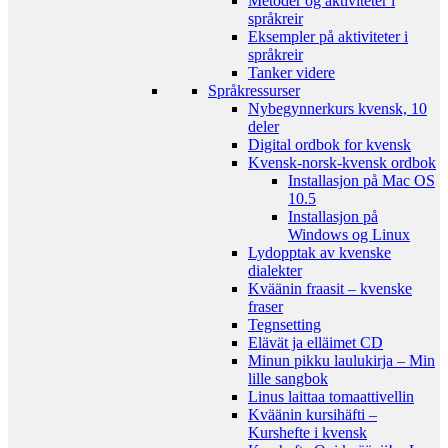
Metoder og aktiviteter i
språkreir
Eksempler på aktiviteter i
språkreir
Tanker videre
Språkressurser
Nybegynnerkurs kvensk, 10
deler
Digital ordbok for kvensk
Kvensk-norsk-kvensk ordbok
Installasjon på Mac OS
10.5
Installasjon på
Windows og Linux
Lydopptak av kvenske
dialekter
Kväänin fraasit – kvenske
fraser
Tegnsetting
Elävät ja elläimet CD
Minun pikku laulukirja – Min
lille sangbok
Linus laittaa tomaattivellin
Kväänin kursihäfti –
Kurshefte i kvensk