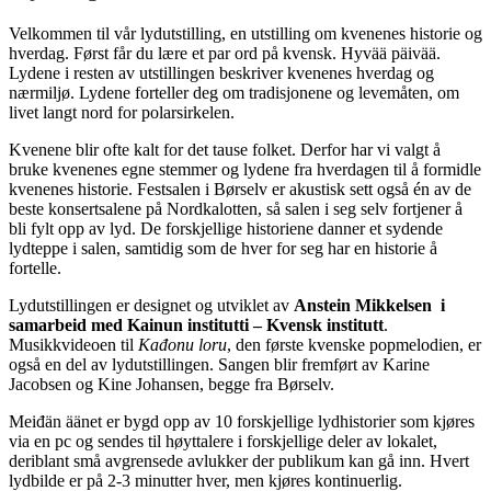
Velkommen til vår lydutstilling, en utstilling om kvenenes historie og
hverdag. Først får du lære et par ord på kvensk. Hyvää päivää.
Lydene i resten av utstillingen beskriver kvenenes hverdag og
nærmiljø. Lydene forteller deg om tradisjonene og levemåten, om
livet langt nord for polarsirkelen.
Kvenene blir ofte kalt for det tause folket. Derfor har vi valgt å
bruke kvenenes egne stemmer og lydene fra hverdagen til å formidle
kvenenes historie. Festsalen i Børselv er akustisk sett også én av de
beste konsertsalene på Nordkalotten, så salen i seg selv fortjener å
bli fylt opp av lyd. De forskjellige historiene danner et sydende
lydteppe i salen, samtidig som de hver for seg har en historie å
fortelle.
Lydutstillingen er designet og utviklet av
Anstein Mikkelsen i
samarbeid med Kainun institutti – Kvensk institutt
.
Musikkvideoen til
Kađonu loru
, den første kvenske popmelodien, er
også en del av lydutstillingen. Sangen blir fremført av Karine
Jacobsen og Kine Johansen, begge fra Børselv.
Meiđän äänet er bygd opp av 10 forskjellige lydhistorier som kjøres
via en pc og sendes til høyttalere i forskjellige deler av lokalet,
deriblant små avgrensede avlukker der publikum kan gå inn. Hvert
lydbilde er på 2-3 minutter hver, men kjøres kontinuerlig.