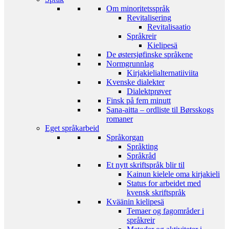
Om minoritetsspråk
Revitalisering
Revitalisaatio
Språkreir
Kielipesä
De østersjøfinske språkene
Normgrunnlag
Kirjakielialternatiiviita
Kvenske dialekter
Dialektprøver
Finsk på fem minutt
Sana-aitta – ordliste til Børsskogs
romaner
Eget språkarbeid
Språkorgan
Språkting
Språkråd
Et nytt skriftspråk blir til
Kainun kielele oma kirjakieli
Status for arbeidet med
kvensk skriftspråk
Kväänin kielipesä
Temaer og fagområder i
språkreir