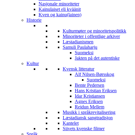
Nasjonale minoriteter
Kainulaiset eli kväänit
Kven og kainu(lainen)
Historie
Kulturmøter og minoritetspolitikk
Minoriteter i offentlige arkiver
Læstadianismen
Samuli Paulaharju
Suomeksi
Jakten på det autentiske
Kultur
Kvensk litteratur
Alf Nilsen-Børsskog
Suomeksi
Bente Pedersen
Hans Kristian Eriksen
Idar Kristiansen
Agnes Eriksen
Reidun Mellem
Musikk i språkrevitalisering
Læstadiansk sangtradisjon
Kantelet
Siivets kvenske filmer
Språk