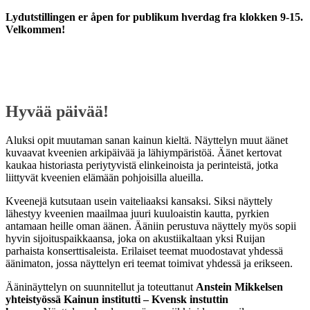
Lydutstillingen er åpen for publikum hverdag fra klokken 9-15.
Velkommen!
Hyvää päivää!
Aluksi opit muutaman sanan kainun kieltä. Näyttelyn muut äänet
kuvaavat kveenien arkipäivää ja lähiympäristöä. Äänet kertovat
kaukaa historiasta periytyvistä elinkeinoista ja perinteistä, jotka
liittyvät kveenien elämään pohjoisilla alueilla.
Kveenejä kutsutaan usein vaiteliaaksi kansaksi. Siksi näyttely
lähestyy kveenien maailmaa juuri kuuloaistin kautta, pyrkien
antamaan heille oman äänen. Ääniin perustuva näyttely myös sopii
hyvin sijoituspaikkaansa, joka on akustiikaltaan yksi Ruijan
parhaista konserttisaleista. Erilaiset teemat muodostavat yhdessä
äänimaton, jossa näyttelyn eri teemat toimivat yhdessä ja erikseen.
Ääninäyttelyn on suunnitellut ja toteuttanut
Anstein Mikkelsen
yhteistyössä Kainun institutti – Kvensk instuttin