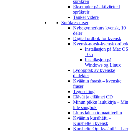
språkreir
Eksempler på aktiviteter i
språkreir
Tanker videre
Språkressurser
Nybegynnerkurs kvensk, 10
deler
Digital ordbok for kvensk
Kvensk-norsk-kvensk ordbok
Installasjon på Mac OS
10.5
Installasjon på
Windows og Linux
Lydopptak av kvenske
dialekter
Kväänin fraasit – kvenske
fraser
Tegnsetting
Elävät ja elläimet CD
Minun pikku laulukirja – Min
lille sangbok
Linus laittaa tomaattivellin
Kväänin kursihäfti –
Kurshefte i kvensk
Kurshefte Opi kväänii! – Lær