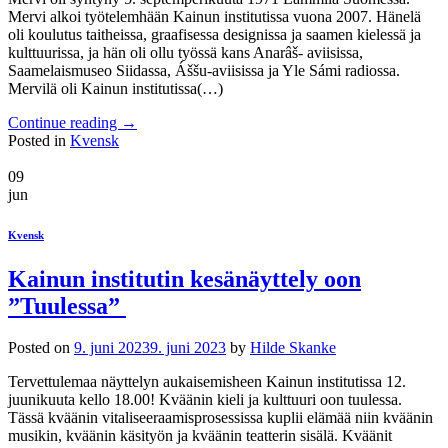
Mervi alkoi työtelemhään Kainun institutissa vuona 2007. Hänelä
oli koulutus taitheissa, graafisessa designissa ja saamen kielessä ja
kulttuurissa, ja hän oli ollu työssä kans Anarâš- aviisissa,
Saamelaismuseo Siidassa, Áššu-aviisissa ja Yle Sámi radiossa.
Mervilä oli Kainun institutissa(…)
Continue reading
→
Posted in
Kvensk
09
jun
Kvensk
Kainun institutin kesänäyttely oon
”Tuulessa”
Posted on
9. juni 2023
9. juni 2023
by
Hilde Skanke
Tervettulemaa näyttelyn aukaisemisheen Kainun institutissa 12.
juunikuuta kello 18.00! Kväänin kieli ja kulttuuri oon tuulessa.
Tässä kväänin vitaliseeraamisprosessissa kuplii elämää niin kväänin
musikin, kväänin käsityön ja kväänin teatterin sisälä. Kväänit