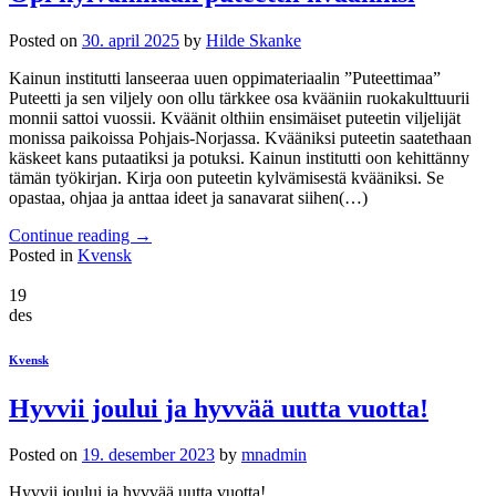
Posted on
30. april 2025
by
Hilde Skanke
Kainun institutti lanseeraa uuen oppimateriaalin ”Puteettimaa”
Puteetti ja sen viljely oon ollu tärkkee osa kvääniin ruokakulttuurii
monnii sattoi vuossii. Kväänit olthiin ensimäiset puteetin viljelijät
monissa paikoissa Pohjais-Norjassa. Kvääniksi puteetin saatethaan
käskeet kans putaatiksi ja potuksi. Kainun institutti oon kehittänny
tämän työkirjan. Kirja oon puteetin kylvämisestä kvääniksi. Se
opastaa, ohjaa ja anttaa ideet ja sanavarat siihen(…)
Continue reading
→
Posted in
Kvensk
19
des
Kvensk
Hyvvii joului ja hyvvää uutta vuotta!
Posted on
19. desember 2023
by
mnadmin
Hyvvii joului ja hyvvää uutta vuotta!