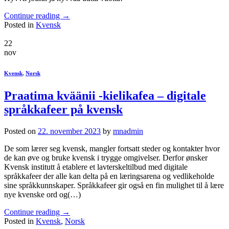
Continue reading
→
Posted in
Kvensk
22
nov
Kvensk
,
Norsk
Praatima kväänii -kielikafea – digitale
språkkafeer på kvensk
Posted on
22. november 2023
by
mnadmin
De som lærer seg kvensk, mangler fortsatt steder og kontakter hvor
de kan øve og bruke kvensk i trygge omgivelser. Derfor ønsker
Kvensk institutt å etablere et lavterskeltilbud med digitale
språkkafeer der alle kan delta på en læringsarena og vedlikeholde
sine språkkunnskaper. Språkkafeer gir også en fin mulighet til å lære
nye kvenske ord og(…)
Continue reading
→
Posted in
Kvensk
,
Norsk