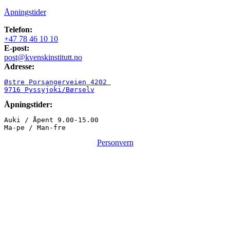
Åpningstider
Telefon:
+47 78 46 10 10
E-post:
post@kvenskinstitutt.no
Adresse:
Østre Porsangerveien 4202 

9716 Pyssyjoki/Børselv
Åpningstider:
Auki / Åpent 9.00-15.00

Ma-pe / Man-fre
Personvern