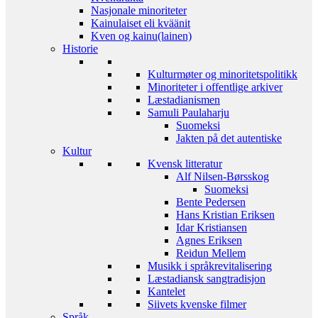
Nasjonale minoriteter
Kainulaiset eli kväänit
Kven og kainu(lainen)
Historie
Kulturmøter og minoritetspolitikk
Minoriteter i offentlige arkiver
Læstadianismen
Samuli Paulaharju
Suomeksi
Jakten på det autentiske
Kultur
Kvensk litteratur
Alf Nilsen-Børsskog
Suomeksi
Bente Pedersen
Hans Kristian Eriksen
Idar Kristiansen
Agnes Eriksen
Reidun Mellem
Musikk i språkrevitalisering
Læstadiansk sangtradisjon
Kantelet
Siivets kvenske filmer
Språk