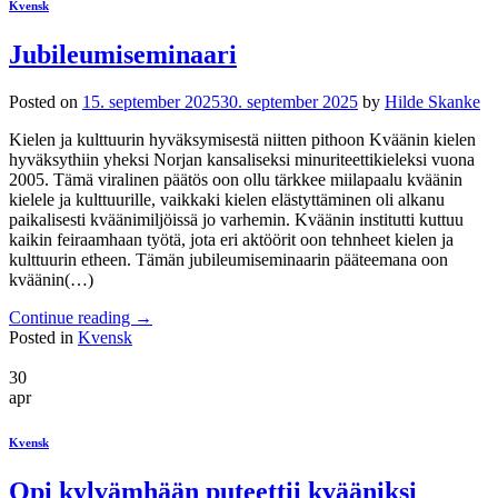
Kvensk
Jubileumiseminaari
Posted on
15. september 2025
30. september 2025
by
Hilde Skanke
Kielen ja kulttuurin hyväksymisestä niitten pithoon Kväänin kielen
hyväksythiin yheksi Norjan kansaliseksi minuriteettikieleksi vuona
2005. Tämä viralinen päätös oon ollu tärkkee miilapaalu kväänin
kielele ja kulttuurille, vaikkaki kielen elästyttäminen oli alkanu
paikalisesti kväänimiljöissä jo varhemin. Kväänin institutti kuttuu
kaikin feiraamhaan työtä, jota eri aktöörit oon tehnheet kielen ja
kulttuurin etheen. Tämän jubileumiseminaarin pääteemana oon
kväänin(…)
Continue reading
→
Posted in
Kvensk
30
apr
Kvensk
Opi kylvämhään puteettii kvääniksi