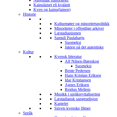
Nasjonale minoriteter
Kainulaiset eli kväänit
Kven og kainu(lainen)
Historie
Kulturmøter og minoritetspolitikk
Minoriteter i offentlige arkiver
Læstadianismen
Samuli Paulaharju
Suomeksi
Jakten på det autentiske
Kultur
Kvensk litteratur
Alf Nilsen-Børsskog
Suomeksi
Bente Pedersen
Hans Kristian Eriksen
Idar Kristiansen
Agnes Eriksen
Reidun Mellem
Musikk i språkrevitalisering
Læstadiansk sangtradisjon
Kantelet
Siivets kvenske filmer
Språk