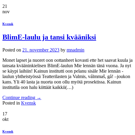
21
nov
Kvensk
BlimE-laulu ja tansi kvääniksi
Posted on
21. november 2023
by
mnadmin
Monet lapset ja nuoret oon oottanheet kovasti ette het saavat kuula ja
tansata kvääninkielisen BlimE-laulun Mie lennän tänä vuona. Ja nyt
se käypi laihiin! Kainun institutti oon pelanu sisäle Mie lennän -
laulun yhtheistyössä Teatterilasten ja Valmis, válmmaš, gå! –joukon
kans. Yli 40 lasta ja nuorta oon ollu myötä prosektissa. Kainun
institutila oon halu kiittäät kaikkii(…)
Continue reading
→
Posted in
Kvensk
17
okt
Kvensk