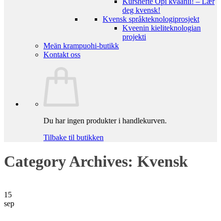
Kurshefte Opi kväänii! – Lær
deg kvensk!
Kvensk språkteknologiprosjekt
Kveenin kieliteknologian
projekti
Meän krampuohi-butikk
Kontakt oss
Du har ingen produkter i handlekurven.
Tilbake til butikken
Category Archives:
Kvensk
15
sep