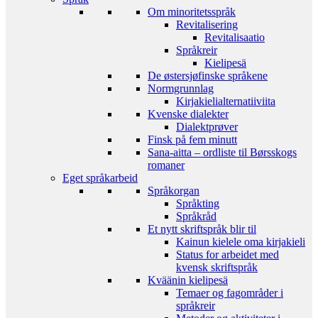
Om minoritetsspråk
Revitalisering
Revitalisaatio
Språkreir
Kielipesä
De østersjøfinske språkene
Normgrunnlag
Kirjakielialternatiiviita
Kvenske dialekter
Dialektprøver
Finsk på fem minutt
Sana-aitta – ordliste til Børsskogs
romaner
Eget språkarbeid
Språkorgan
Språkting
Språkråd
Et nytt skriftspråk blir til
Kainun kielele oma kirjakieli
Status for arbeidet med
kvensk skriftspråk
Kväänin kielipesä
Temaer og fagområder i
språkreir