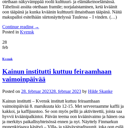
otethaan näkyvämppää roolii kulttuuri- ja elämäkeinoelämässä.
Tähelissii assiita otethaan framile; norjalaistaminen, ketä kväänit
oon tääpänä ja kunka kväänin kulttuurii ilmaisthaan tääpänä. Näitä
makupalloi esitelhään siirtonäyttelyssä Tuulessa – I vinden. (…)
Continue reading
→
Posted in
Kvensk
28
feb
Kvensk
Kainun institutti kuttuu feiraamhaan
vaimoinpäivää
Posted on
28. februar 2023
28. februar 2023
by
Hilde Skanke
Kainun institutti – Kvensk institutt kuttuu feiraamhaan
vaimoinpäivää 8. marsikuuta klo 12-15. Met serveeraamme kaffii ja
kakkoi, ja kaffijuustoo. Se oon myös pellii ja aktiviteettii, joista saa
hyvvii kväänipalkintoi. Päivän teema oon kväänivaimo ja hänen osa
ja merkitys paikallisyhteisössä ennen ja nyt. Näyttely Finmarkun
monenkirjaava käsityö – Villa- ja vääväystradisuunit, joka oon esilä