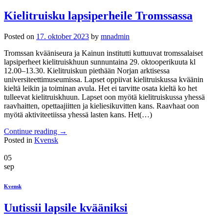
Kielitruisku lapsiperheile Tromssassa
Posted on
17. oktober 2023
by
mnadmin
Tromssan kvääniseura ja Kainun institutti kuttuuvat tromssalaiset
lapsiperheet kielitruiskhuun sunnuntaina 29. oktooperikuuta kl
12.00–13.30. Kielitruiskun piethään Norjan arktisessa
universiteettimuseumissa. Lapset oppiivat kielitruiskussa kväänin
kieltä leikin ja toiminan avula. Het ei tarvitte osata kieltä ko het
tulleevat kielitruiskhuun. Lapset oon myötä kielitruiskussa yhessä
raavhaitten, opettaajiitten ja kieliesikuvitten kans. Raavhaat oon
myötä aktiviteetiissa yhessä lasten kans. Het(…)
Continue reading
→
Posted in
Kvensk
05
sep
Kvensk
Uutissii lapsile kvääniksi