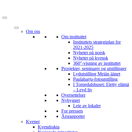
Om oss
Om instituttet
Instituttets strategiplan for
2021-2025
Nyheter på norsk
Nyheter på kvensk
360°-visning av instituttet
Prosjekter, seminarer og utstillinger
Lydutstilling Meiän äänet
Paulaharju-fotoutstilling
I Tornedalshuset: Eletty elämä
– Levd liv
Oversettelser
Nybygget
Leie av lokaler
For pressen
Årsrapporter
Kvener
Kvendrakta