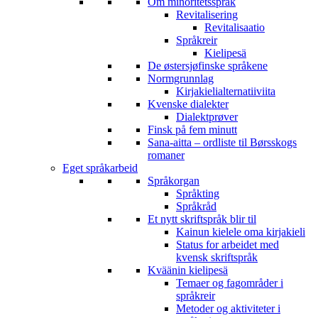
Om minoritetsspråk
Revitalisering
Revitalisaatio
Språkreir
Kielipesä
De østersjøfinske språkene
Normgrunnlag
Kirjakielialternatiiviita
Kvenske dialekter
Dialektprøver
Finsk på fem minutt
Sana-aitta – ordliste til Børsskogs
romaner
Eget språkarbeid
Språkorgan
Språkting
Språkråd
Et nytt skriftspråk blir til
Kainun kielele oma kirjakieli
Status for arbeidet med
kvensk skriftspråk
Kväänin kielipesä
Temaer og fagområder i
språkreir
Metoder og aktiviteter i