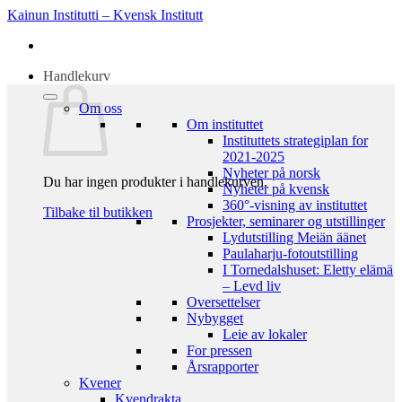
Skip
Kainun Institutti – Kvensk Institutt
to
content
Handlekurv
Om oss
Om instituttet
Instituttets strategiplan for
2021-2025
Nyheter på norsk
Du har ingen produkter i handlekurven.
Nyheter på kvensk
360°-visning av instituttet
Tilbake til butikken
Prosjekter, seminarer og utstillinger
Lydutstilling Meiän äänet
Paulaharju-fotoutstilling
I Tornedalshuset: Eletty elämä
– Levd liv
Oversettelser
Nybygget
Leie av lokaler
For pressen
Årsrapporter
Kvener
Kvendrakta