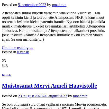
Posted on
5. september 2023
by
mnadmin
Aftenposten Junior kirjoitti varhemin tänä vuona Villenistä. Hän
oppii kväänin kieltä ja toivoo, ette Aftenposten, NRK ja kans muut
nostettais kväänin kielen paremin framile. Nyt oon hänelä ja kaikila
muilaki maholisuus lukkeet kvääninkielissii artikkeliita Aftenposten
Juniorissa. Kainun institutti ja Aftenposten oon alkanheet prosektin,
jossa institutti käänttää Aftenposten Juniorile tekstii kolmen vuoen
aijan. Se oon maholista(…)
Continue reading
→
Posted in
Kvensk
23
aug
Kvensk
Muistosanat Mervi Anneli Haavistolle
Posted on
23. august 2023
24. august 2023
by
mnadmin
Se oon ollu suuri suru ottaat vasthaan sanoman Mervin poismenosta.
Mervi oli syntyny 5. septemperikuuta 1971 Lammila Suomessa.