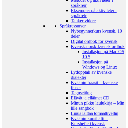
Metoder og aktiviteter i
språkreir
Eksempler på aktiviteter i
språkreir
Tanker videre
Språkressurser
Nybegynnerkurs kvensk, 10
deler
Digital ordbok for kvensk
Kvensk-norsk-kvensk ordbok
Installasjon på Mac OS
10.5
Installasjon på
Windows og Linux
Lydopptak av kvenske
dialekter
Kväänin fraasit – kvenske
fraser
Tegnsetting
Elävät ja elläimet CD
Minun pikku laulukirja – Min
lille sangbok
Linus laittaa tomaattivellin
Kväänin kursihäfti –
Kurshefte i kvensk