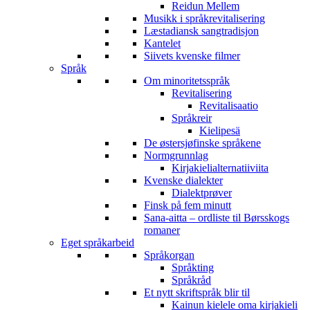
Reidun Mellem
Musikk i språkrevitalisering
Læstadiansk sangtradisjon
Kantelet
Siivets kvenske filmer
Språk
Om minoritetsspråk
Revitalisering
Revitalisaatio
Språkreir
Kielipesä
De østersjøfinske språkene
Normgrunnlag
Kirjakielialternatiiviita
Kvenske dialekter
Dialektprøver
Finsk på fem minutt
Sana-aitta – ordliste til Børsskogs
romaner
Eget språkarbeid
Språkorgan
Språkting
Språkråd
Et nytt skriftspråk blir til
Kainun kielele oma kirjakieli