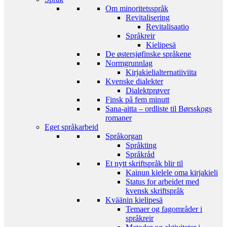
Om minoritetsspråk
Revitalisering
Revitalisaatio
Språkreir
Kielipesä
De østersjøfinske språkene
Normgrunnlag
Kirjakielialternatiiviita
Kvenske dialekter
Dialektprøver
Finsk på fem minutt
Sana-aitta – ordliste til Børsskogs
romaner
Eget språkarbeid
Språkorgan
Språkting
Språkråd
Et nytt skriftspråk blir til
Kainun kielele oma kirjakieli
Status for arbeidet med
kvensk skriftspråk
Kväänin kielipesä
Temaer og fagområder i
språkreir