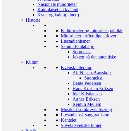
Nasjonale minoriteter
Kainulaiset eli kväänit
Kven og kainu(lainen)
Historie
Kulturmøter og minoritetspolitikk
Minoriteter i offentlige arkiver
Læstadianismen
Samuli Paulaharju
Suomeksi
Jakten på det autentiske
Kultur
Kvensk litteratur
Alf Nilsen-Børsskog
Suomeksi
Bente Pedersen
Hans Kristian Eriksen
Idar Kristiansen
Agnes Eriksen
Reidun Mellem
Musikk i språkrevitalisering
Læstadiansk sangtradisjon
Kantelet
Siivets kvenske filmer
Språk