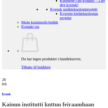
Kurshefte Opi kväänii! – Lær
deg kvensk!
Kvensk språkteknologiprosjekt
Kveenin kieliteknologian
projekti
Meän krampuohi-butikk
Kontakt oss
Du har ingen produkter i handlekurven.
Tilbake til butikken
28
feb
Kvensk
Kainun institutti kuttuu feiraamhaan