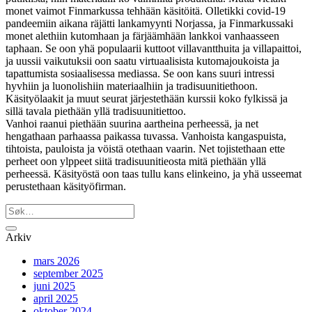
monet vaimot Finmarkussa tehhään käsitöitä. Olletikki covid-19
pandeemiin aikana räjätti lankamyynti Norjassa, ja Finmarkussaki
monet alethiin kutomhaan ja färjäämhään lankkoi vanhaasseen
taphaan. Se oon yhä populaarii kuttoot villavantthuita ja villapaittoi,
ja uussii vaikutuksii oon saatu virtuaalisista kutomajoukoista ja
tapattumista sosiaalisessa mediassa. Se oon kans suuri intressi
hyvhiin ja luonolishiin materiaalhiin ja tradisuunitiethoon.
Käsityölaakit ja muut seurat järjestethään kurssii koko fylkissä ja
sillä tavala piethään yllä tradisuunitiettoo.
Vanhoi raanui piethään suurina aartheina perheessä, ja net
hengathaan parhaassa paikassa tuvassa. Vanhoista kangaspuista,
tihtoista, pauloista ja vöistä otethaan vaarin. Net tojistethaan ette
perheet oon ylppeet siitä tradisuunitieosta mitä piethään yllä
perheessä. Käsityöstä oon taas tullu kans elinkeino, ja yhä usseemat
perustethaan käsityöfirman.
Arkiv
mars 2026
september 2025
juni 2025
april 2025
oktober 2024