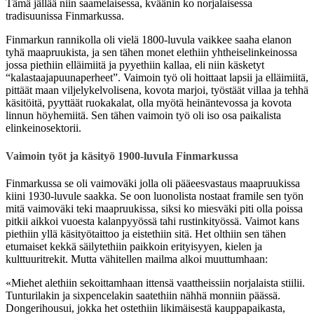
Tämä jällää niin saamelaisessa, kväänin ko norjalaisessa
tradisuunissa Finmarkussa.
Finmarkun rannikolla oli vielä 1800-luvula vaikkee saaha elanon
tyhä maapruukista, ja sen tähen monet elethiin yhtheiselinkeinossa
jossa piethiin elläimiitä ja pyyethiin kallaa, eli niin käsketyt
“kalastaajapuunaperheet”. Vaimoin työ oli hoittaat lapsii ja elläimiitä,
pittäät maan viljelykelvolisena, kovota marjoi, työstäät villaa ja tehhä
käsitöitä, pyyttäät ruokakalat, olla myötä heinäntevossa ja kovota
linnun höyhemiitä. Sen tähen vaimoin työ oli iso osa paikalista
elinkeinosektorii.
Vaimoin työt ja käsityö 1900-luvula Finmarkussa
Finmarkussa se oli vaimoväki jolla oli pääeesvastaus maapruukissa
kiini 1930-luvule saakka. Se oon luonolista nostaat framile sen työn
mitä vaimoväki teki maapruukissa, siksi ko miesväki piti olla poissa
pitkii aikkoi vuoesta kalanpyyössä tahi rustinkityössä. Vaimot kans
piethiin yllä käsityötaittoo ja eistethiin sitä. Het olthiin sen tähen
etumaiset kekkä säilytethiin paikkoin erityisyyen, kielen ja
kulttuuritrekit. Mutta vähitellen mailma alkoi muuttumhaan:
«Miehet alethiin sekoittamhaan ittensä vaattheissiin norjalaista stiilii.
Tunturilakin ja sixpencelakin saatethiin nähhä monniin päässä.
Dongerihousui, jokka het ostethiin likimäisestä kauppapaikasta,