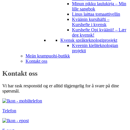
Minun pikku laulukirja – Min
lille sangbok
Linus laittaa tomaattivellin
Kväänin kursihäfti –
Kurshefte i kvensk
Kurshefte Opi kväänii! – Lær
deg kvensk!
Kvensk språkteknologiprosjekt
Kveenin kieliteknologian
projekti
Meän krampuohi-butikk
Kontakt oss
Kontakt oss
Vi har rask responstid og er alltid tilgjengelig for å svare på dine
spørsmål.
Telefon