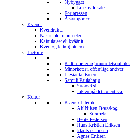
Nybygget
Leie av lokaler
For pressen
Årsrapporter
Kvener
Kvendrakta
Nasjonale minoriteter
Kainulaiset eli kväänit
Kven og kainu(lainen)
Historie
Kulturmøter og minoritetspolitikk
Minoriteter i offentlige arkiver
Læstadianismen
Samuli Paulaharju
Suomeksi
Jakten på det autentiske
Kultur
Kvensk litteratur
Alf Nilsen-Børsskog
Suomeksi
Bente Pedersen
Hans Kristian Eriksen
Idar Kristiansen
Agnes Eriksen