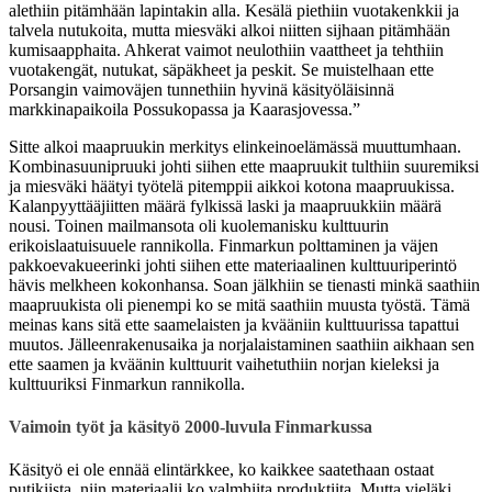
alethiin pitämhään lapintakin alla. Kesälä piethiin vuotakenkkii ja
talvela nutukoita, mutta miesväki alkoi niitten sijhaan pitämhään
kumisaapphaita. Ahkerat vaimot neulothiin vaattheet ja tehthiin
vuotakengät, nutukat, säpäkheet ja peskit. Se muistelhaan ette
Porsangin vaimoväjen tunnethiin hyvinä käsityöläisinnä
markkinapaikoila Possukopassa ja Kaarasjovessa.”
Sitte alkoi maapruukin merkitys elinkeinoelämässä muuttumhaan.
Kombinasuunipruuki johti siihen ette maapruukit tulthiin suuremiksi
ja miesväki häätyi työtelä pitemppii aikkoi kotona maapruukissa.
Kalanpyyttääjiitten määrä fylkissä laski ja maapruukkiin määrä
nousi. Toinen mailmansota oli kuolemanisku kulttuurin
erikoislaatuisuuele rannikolla. Finmarkun polttaminen ja väjen
pakkoevakueerinki johti siihen ette materiaalinen kulttuuriperintö
hävis melkheen kokonhansa. Soan jälkhiin se tienasti minkä saathiin
maapruukista oli pienempi ko se mitä saathiin muusta työstä. Tämä
meinas kans sitä ette saamelaisten ja kvääniin kulttuurissa tapattui
muutos. Jälleenrakenusaika ja norjalaistaminen saathiin aikhaan sen
ette saamen ja kväänin kulttuurit vaihetuthiin norjan kieleksi ja
kulttuuriksi Finmarkun rannikolla.
Vaimoin työt ja käsityö 2000-luvula Finmarkussa
Käsityö ei ole ennää elintärkkee, ko kaikkee saatethaan ostaat
putikiista, niin materiaalii ko valmhiita produktiita. Mutta vieläki