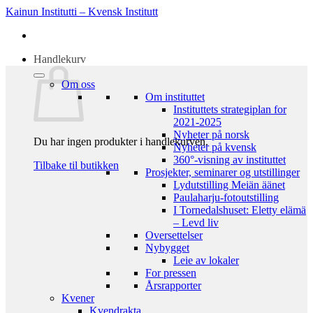
Skip
Kainun Institutti – Kvensk Institutt
to
content
Handlekurv
Om oss
Om instituttet
Instituttets strategiplan for
2021-2025
Nyheter på norsk
Du har ingen produkter i handlekurven.
Nyheter på kvensk
360°-visning av instituttet
Tilbake til butikken
Prosjekter, seminarer og utstillinger
Lydutstilling Meiän äänet
Paulaharju-fotoutstilling
I Tornedalshuset: Eletty elämä
– Levd liv
Oversettelser
Nybygget
Leie av lokaler
For pressen
Årsrapporter
Kvener
Kvendrakta