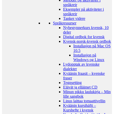
Metoder og aktiviteter i
språkreir
Eksempler på aktiviteter i
språkreir
Tanker videre
Språkressurser
Nybegynnerkurs kvensk, 10
deler
Digital ordbok for kvensk
Kvensk-norsk-kvensk ordbok
Installasjon på Mac OS
10.5
Installasjon på
Windows og Linux
Lydopptak av kvenske
dialekter
Kväänin fraasit – kvenske
fraser
Tegnsetting
Elävät ja elläimet CD
Minun pikku laulukirja – Min
lille sangbok
Linus laittaa tomaattivellin
Kväänin kursihäfti –
Kurshefte i kvensk