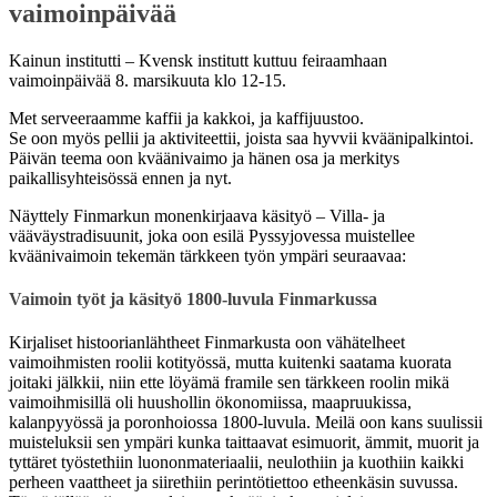
vaimoinpäivää
Kainun institutti – Kvensk institutt kuttuu feiraamhaan
vaimoinpäivää 8. marsikuuta klo 12-15.
Met serveeraamme kaffii ja kakkoi, ja kaffijuustoo.
Se oon myös pellii ja aktiviteettii, joista saa hyvvii kväänipalkintoi.
Päivän teema oon kväänivaimo ja hänen osa ja merkitys
paikallisyhteisössä ennen ja nyt.
Näyttely Finmarkun monenkirjaava käsityö – Villa- ja
vääväystradisuunit, joka oon esilä Pyssyjovessa muistellee
kväänivaimoin tekemän tärkkeen työn ympäri seuraavaa:
Vaimoin työt ja käsityö 1800-luvula Finmarkussa
Kirjaliset histoorianlähtheet Finmarkusta oon vähätelheet
vaimoihmisten roolii kotityössä, mutta kuitenki saatama kuorata
joitaki jälkkii, niin ette löyämä framile sen tärkkeen roolin mikä
vaimoihmisillä oli huushollin ökonomiissa, maapruukissa,
kalanpyyössä ja poronhoiossa 1800-luvula. Meilä oon kans suulissii
muisteluksii sen ympäri kunka taittaavat esimuorit, ämmit, muorit ja
tyttäret työstethiin luononmateriaalii, neulothiin ja kuothiin kaikki
perheen vaattheet ja siirethiin perintötiettoo etheenkäsin suvussa.