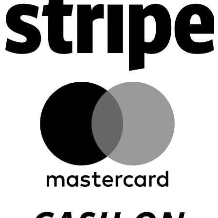
M
C
D