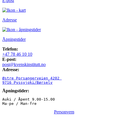
E-post
Adresse
Åpningstider
Telefon:
+47 78 46 10 10
E-post:
post@kvenskinstitutt.no
Adresse:
Østre Porsangerveien 4202 

9716 Pyssyjoki/Børselv
Åpningstider:
Auki / Åpent 9.00-15.00

Ma-pe / Man-fre
Personvern