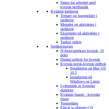
Status for arbeidet med
kvensk skriftspråk
Kväänin kielipesä
Temaer og fagområder i
språkreir
Metoder og aktiviteter i
språkreir
Eksempler på aktiviteter i
språkreir
Tanker videre
Språkressurser
Nybegynnerkurs kvensk, 10
deler
Digital ordbok for kvensk
Kvensk-norsk-kvensk ordbok
Installasjon på Mac OS
10.5
Installasjon på
Windows og Linux
Lydopptak av kvenske
dialekter
Kväänin fraasit – kvenske
fraser
Tegnsetting
Elävät ja elläimet CD