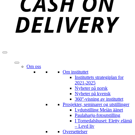
Om oss
Om instituttet
Instituttets strategiplan for
2021-2025
Nyheter på norsk
Nyheter på kvensk
360°-visning av instituttet
Prosjekter, seminarer og utstillinger
Lydutstilling Meiän äänet
Paulaharju-fotoutstilling
I Tornedalshuset: Eletty elämä
– Levd liv
Oversettelser