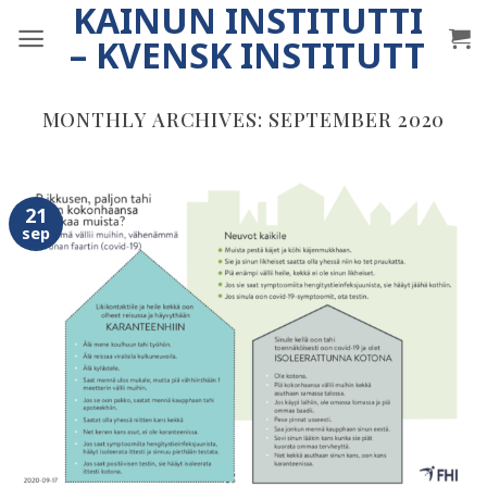
KAINUN INSTITUTTI
Skip
to
– KVENSK INSTITUTT
content
MONTHLY ARCHIVES:
SEPTEMBER 2020
21
sep