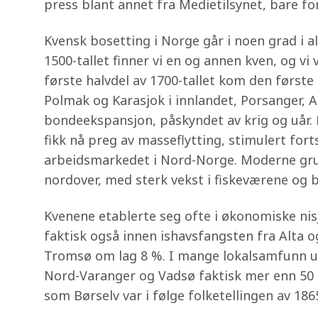
press blant annet fra Medietilsynet, bare fo
Kvensk bosetting i Norge går i noen grad i a
1500-tallet finner vi en og annen kven, og vi
første halvdel av 1700-tallet kom den først
Polmak og Karasjok i innlandet, Porsanger, A
bondeekspansjon, påskyndet av krig og uår. 
fikk nå preg av masseflytting, stimulert for
arbeidsmarkedet i Nord-Norge. Moderne gruve
nordover, med sterk vekst i fiskeværene og 
Kvenene etablerte seg ofte i økonomiske nis
faktisk også innen ishavsfangsten fra Alta o
Tromsø om lag 8 %. I mange lokalsamfunn ut
Nord-Varanger og Vadsø faktisk mer enn 50 %
som Børselv var i følge folketellingen av 18