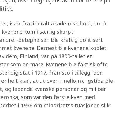
ilasjon, dvs. integrasjons av minoritetene på
itikk.
r, især fra liberalt akademisk hold, om å
 kvenene kom i særlig skarpt
andrer-betegnelsen ble kraftig politisert
mmet kvenene. Dernest ble kvenene koblet
av dem, Finland, var på 1800-tallet et
eter som en mare. Kvenene ble faktisk ofte
stendig stat i 1917, framsto i tillegg ”den
 er helt klart at ut over i mellomkrigstida ble
rt, og ledende kvenske personer og miljøer
Beronka, som var den første kven med
terhet i 1936 om minoritetssituasjonen slik: