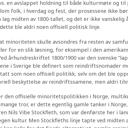
dvs. en avslappet holdning til både kulturmøte og til
lom folk, i hverdag og fest, der prosessene ikke bør 
 lag midten av 1800-tallet, og det er ikke vanskelig å
te ble aldri noen offisiell politisk linje.
 at minoriteten skulle avsondres fra resten av samfun
ller for en slik løsning, for eksempel i den amerika
Ved århundreskriftet 1800/1900 var den svenske ”lapp
e i Sverige ble definert som reindriftsnomader med
att som noen offisiell politikk, selv om det ble opp
riell beskyttelse av reindriftssamene, men aldri til
er den offisielle minoritetspolitikken i Norge, multi
 mange tror, er dette egentlig gamle tanker i Norge
en Nils Vibe Stockfleth, som var denførste her i lan
gen kultur. Men Stockfleths linje tapte ved midten 