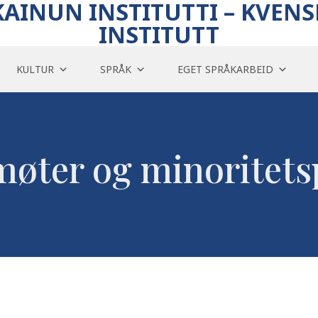
KAINUN INSTITUTTI – KVENS
INSTITUTT
KULTUR
SPRÅK
EGET SPRÅKARBEID
øter og minoritets