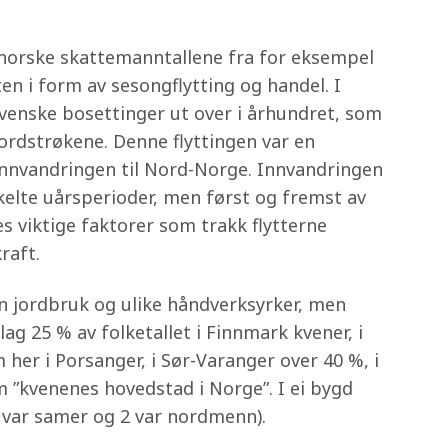
ordnorske skattemanntallene fra for eksempel
ten i form av sesongflytting og handel. I
kvenske bosettinger ut over i århundret, som
ordstrøkene. Denne flyttingen var en
 innvandringen til Nord-Norge. Innvandringen
kelte uårsperioder, men først og fremst av
 viktige faktorer som trakk flytterne
raft.
n jordbruk og ulike håndverksyrker, men
ag 25 % av folketallet i Finnmark kvener, i
er i Porsanger, i Sør-Varanger over 40 %, i
 ”kvenenes hovedstad i Norge”. I ei bygd
8 var samer og 2 var nordmenn).