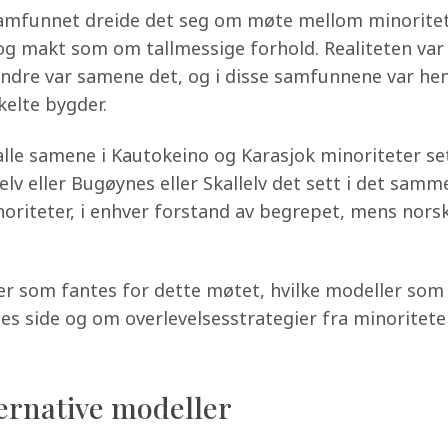
amfunnet dreide det seg om møte mellom minoritet 
n og makt som om tallmessige forhold. Realiteten va
i andre var samene det, og i disse samfunnene var h
kelte bygder.
alle samene i Kautokeino og Karasjok minoriteter se
selv eller Bugøynes eller Skallelv det sett i det s
oriteter, i enhver forstand av begrepet, mens norsk 
er som fantes for dette møtet, hvilke modeller som 
s side og om overlevelsesstrategier fra minoritetens
ternative modeller