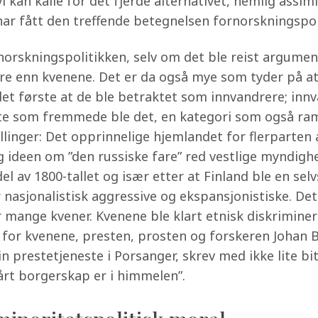
i kan kalle for det fjerde alternativet, nemlig assim
ar fått den treffende betegnelsen fornorskningspol
skningspolitikken, selv om det ble reist argumente
re enn kvenene. Det er da også mye som tyder på at
 det første at de ble betraktet som innvandrere; innv
te som fremmede ble det, en kategori som også ra
illinger: Det opprinnelige hjemlandet for flerparten 
 ideen om ”den russiske fare” red vestlige myndigh
l av 1800-tallet og især etter at Finland ble en selv
r nasjonalistisk aggressive og ekspansjonistiske. Det
r mange kvener. Kvenene ble klart etnisk diskrimine
 for kvenene, presten, prosten og forskeren Johan 
prestetjeneste i Porsanger, skrev med ikke lite bit
årt borgerskap er i himmelen”.