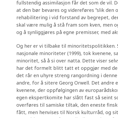
fullstendig assimilasjon får det som de vil. 
at den bør bevares og videreføres ”slik den op
rehabilitering i vid forstand av begrepet, de
skal være mulig å stå fram som kven, men ogs
og å synliggjøres på egne premisser, med aks
Og her er vi tilbake til minoritetspolitikke
nasjonale minoriteter (1999), tok kvenene, s
minoritet, så å si over natta. Dette viser se
har det formelt blitt tatt et oppgjør med d
det rår en uhyre streng rangordning i denne p
andre, for å sitere Georg Orwell. Det andre
kvenene, der oppfølgingen av europarådskon
egen ekspertkomite har slått fast så seint som
overføres til samiske tiltak, den eneste fins
fått, men henvises til Norsk kulturråd, og si