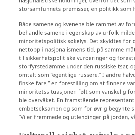
nasjonalistiske holdninger, overfor det som v
storsamfunnets premisser, en politikk som h
Både samene og kvenene ble rammet av fornor
behandle samene i egenskap av urfolk milde
minoritetspolitisk søkelys. Det skyldtes for
nettopp i nasjonalismens tid, på samme må
til sikkerhetspolitiske vurderinger og forest
storfyrstedømme under den russiske tsar, og
omtalt som ”egentlige russere.” I andre halvde
finske fare,” en forestilling om at finnene va
minoritetssituasjonen følt som vanskelig fo
ble overvåket. En framstående representant
embetseksamen og som for øvrig begynte sin 
”Vi er fremmede og utlendinger på jorden, v