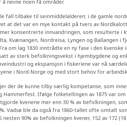
r å nevne noen få områder.
lle fall tilbake til seinmiddelalderen; i de gamle n
 vet at det var en mye kontakt på tvers av Nordkalot
e mer konsentrerte innvandringen, som resulterte i 
lta, Kvænangen, Nordreisa, Lyngen og Ballangen i fj
Fra om lag 1830 inntrådte en ny fase i den kvenske
tsatt av sterk befolkningsvekst i hjembygdene og en
industri og ekspansjon i fiskeriene var nå særdeles
byene i Nord-Norge og med stort behov for arbeidsk
jer der de kunne tilby særlig kompetanse, som inne
g Hammerfest. Ifølge folketellingen av 1875 var om l
gjorde kvenene mer enn 30 % av befolkningen, som h
. Vadsø ble da også fra 1860-tallet ofte omtalt som
65 nesten 90% av befolkningen kvener, 152 av 172 (1