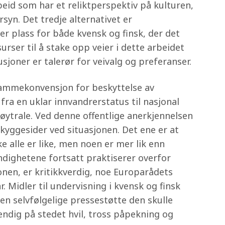
rbeid som har et reliktperspektiv på kulturen,
rsyn. Det tredje alternativet er
 er plass for både kvensk og finsk, der det
rser til å stake opp veier i dette arbeidet
joner er talerør for veivalg og preferanser.
s rammekonvensjon for beskyttelse av
ra en uklar innvandrerstatus til nasjonal
 nøytrale. Ved denne offentlige anerkjennelsen
kyggesider ved situasjonen. Det ene er at
e alle er like, men noen er mer lik enn
ndighetene fortsatt praktiserer overfor
en, er kritikkverdig, noe Europarådets
r. Midler til undervisning i kvensk og finsk
den selvfølgelige pressestøtte den skulle
tendig på stedet hvil, tross påpekning og