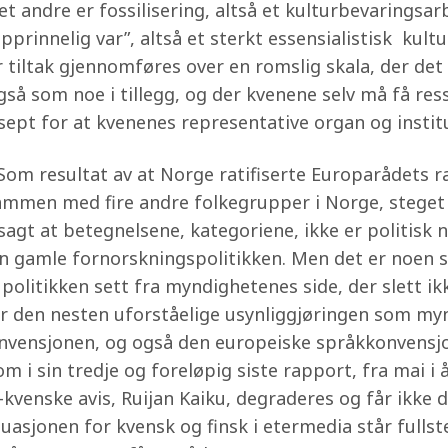
Det andre er fossilisering, altså et kulturbevaringsa
prinnelig var”, altså et sterkt essensialistisk kultu
r tiltak gjennomføres over en romslig skala, der det
å som noe i tillegg, og der kvenene selv må få ressu
ept for at kvenenes representative organ og institus
n. Som resultat av at Norge ratifiserte Europarådet
ammen med fire andre folkegrupper i Norge, steget f
lvsagt at betegnelsene, kategoriene, ikke er politisk
en gamle fornorskningspolitikken. Men det er noen s
olitikken sett fra myndighetenes side, der slett ikk
 er den nesten uforståelige usynliggjøringen som my
vensjonen, og også den europeiske språkkonvensjon
 i sin tredje og foreløpig siste rapport, fra mai i å
k-kvenske avis, Ruijan Kaiku, degraderes og får ikke 
tuasjonen for kvensk og finsk i etermedia står fulls