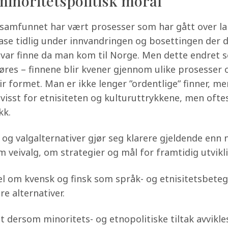
 minoritetspolitisk moral
mfunnet har vært prosesser som har gått over lang 
sfase tidlig under innvandringen og bosettingen der 
var finne da man kom til Norge. Men dette endret se
øres – finnene blir kvener gjennom ulike prosesser 
 formet. Man er ikke lenger ”ordentlige” finner, men
sst for etnisiteten og kulturuttrykkene, men oftes
kk.
- og valgalternativer gjør seg klarere gjeldende enn
 veivalg, om strategier og mål for framtidig utvikli
l om kvensk og finsk som språk- og etnisitetsbeteg
re alternativer.
llet dersom minoritets- og etnopolitiske tiltak avvi