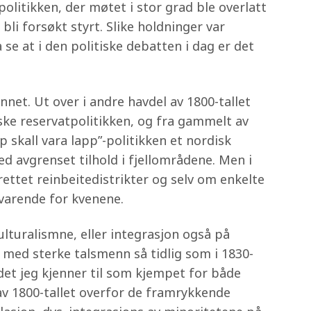
 politikken, der møtet i stor grad ble overlatt
bli forsøkt styrt. Slike holdninger var
 se at i den politiske debatten i dag er det
net. Ut over i andre havdel av 1800-tallet
nske reservatpolitikken, og fra gammelt av
 skall vara lapp”-politikken et nordisk
 avgrenset tilhold i fjellområdene. Men i
rettet reinbeitedistrikter og selv om enkelte
svarende for kvenene.
kulturalismne, eller integrasjon også på
, med sterke talsmenn så tidlig som i 1830-
det jeg kjenner til som kjempet for både
av 1800-tallet overfor de framrykkende