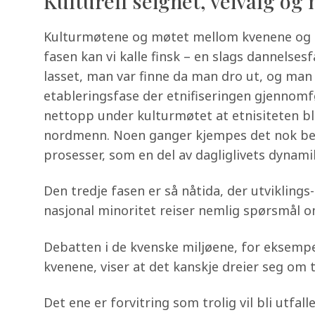
Kulturell seighet, veivalg og
Kulturmøtene og møtet mellom kvenene og sa
fasen kan vi kalle finsk – en slags dannelse
lasset, man var finne da man dro ut, og man 
etableringsfase der etnifiseringen gjennomf
nettopp under kulturmøtet at etnisiteten blir
nordmenn. Noen ganger kjempes det nok bevi
prosesser, som en del av dagliglivets dynami
Den tredje fasen er så nåtida, der utviklings
nasjonal minoritet reiser nemlig spørsmål om
Debatten i de kvenske miljøene, for eksempe
kvenene, viser at det kanskje dreier seg om t
Det ene er forvitring som trolig vil bli utfa