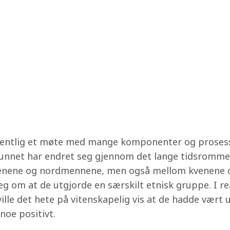
ntlig et møte med mange komponenter og prosesse
funnet har endret seg gjennom det lange tidsromme
venene og nordmennene, men også mellom kvenene o
e seg om at de utgjorde en særskilt etnisk gruppe. I
ille det hete på vitenskapelig vis at de hadde vært u
oe positivt.