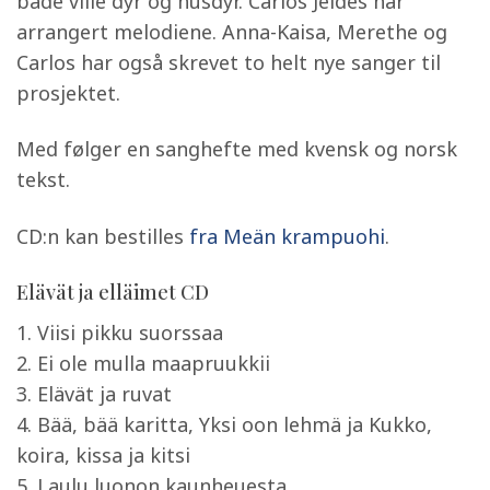
både ville dyr og husdyr. Carlos Jeldes har
arrangert melodiene. Anna-Kaisa, Merethe og
Carlos har også skrevet to helt nye sanger til
prosjektet.
Med følger en sanghefte med kvensk og norsk
tekst.
CD:n kan bestilles
fra Meän krampuohi
.
Elävät ja elläimet CD
1. Viisi pikku suorssaa
2. Ei ole mulla maapruukkii
3. Elävät ja ruvat
4. Bää, bää karitta, Yksi oon lehmä ja Kukko,
koira, kissa ja kitsi
5. Laulu luonon kaunheuesta