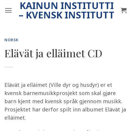
KAINUN INSTITUTTI
Skip
to
– KVENSK INSTITUTT
content
NORSK
Elävät ja elläimet CD
Elävät ja elläimet (Ville dyr og husdyr) er et
kvensk barnemusikkprosjekt som skal gjøre
barn kjent med kvensk språk gjennom musikk.
Prosjektet har derfor spilt inn albumet Elävät ja
elläimet.