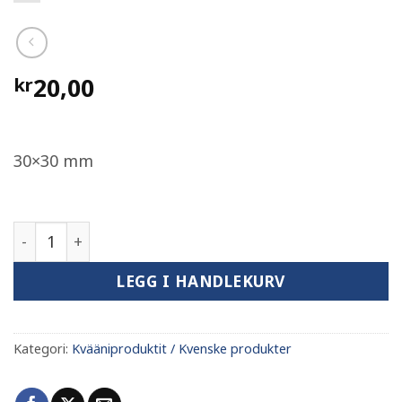
20,00
kr
30×30 mm
Pesomerkki mobiilille ‘Kalajälli’ / Pussemerke for
LEGG I HANDLEKURV
Kategori:
Kvääniproduktit / Kvenske produkter