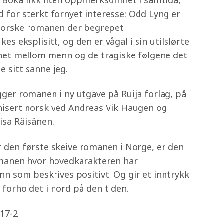
Boka fikk liten oppmerksomhet i samtida,
 for sterkt fornyet interesse: Odd Lyng er
norske romanen der begrepet
s eksplisitt, og den er vågal i sin utilslørte
ghet mellom menn og de tragiske følgene det
e sitt sanne jeg.
igger romanen i ny utgave på Ruija forlag, på
isert norsk ved Andreas Vik Haugen og
isa Räisänen.
 den første skeive romanen i Norge, er den
manen hvor hovedkarakteren har
unn som beskrives positivt. Og gir et inntrykk
e forholdet i nord på den tiden.
-17-2