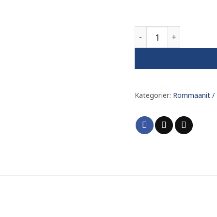
Odd Lyng antall
Kategorier:
Rommaanit /