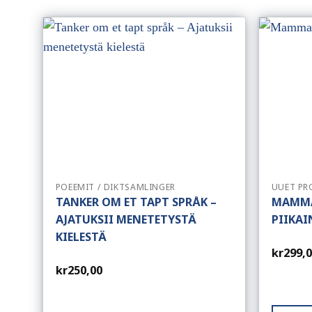
POEEMIT / DIKTSAMLINGER
UUET PR
TANKER OM ET TAPT SPRÅK –
MAMMA
AJATUKSII MENETETYSTÄ
PIIKAI
KIELESTÄ
kr
299,
kr
250,00