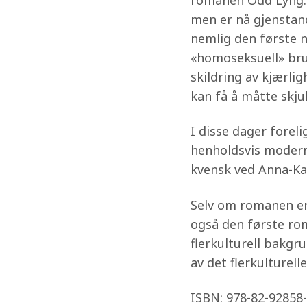
romanen Odd Lyng. 
men er nå gjenstand
nemlig den første 
«homoseksuell» bruke
skildring av kjærli
kan få å måtte skjul
I disse dager forel
henholdsvis modern
kvensk ved Anna-Ka
Selv om romanen er
også den første ro
flerkulturell bakgr
av det flerkulturell
ISBN: 978-82-92858