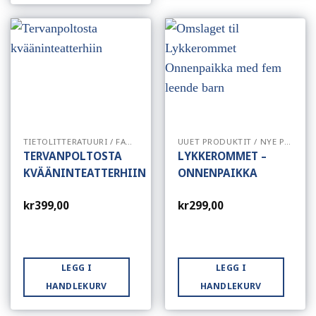
TIETOLITTERATUURI / FAGLITTERATUR
UUET PRODUKTIT / NYE PRODUKTER
TERVANPOLTOSTA
LYKKEROMMET –
KVÄÄNINTEATTERHIIN
ONNENPAIKKA
kr
399,00
kr
299,00
LEGG I
LEGG I
HANDLEKURV
HANDLEKURV