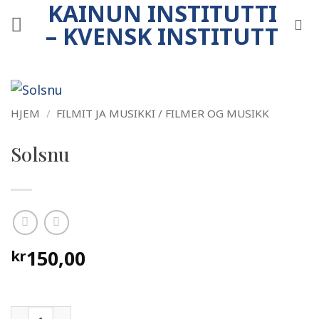
KAINUN INSTITUTTI
Skip
to
– KVENSK INSTITUTT
content
HJEM
/
FILMIT JA MUSIKKI / FILMER OG MUSIKK
Solsnu
150,00
kr
Solsnu antall