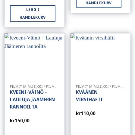
HANDLEKURV
LEGG I
HANDLEKURV
FILMIT JA MUSIKKI / FILMER OG MUSIKK
FILMIT JA MUSIKKI / FILMER OG MUSIKK
KVEENI-VÄINÖ –
KVÄÄNIN
LAULUJA JÄÄMEREN
VIRSIHÄFTI
RANNOILTA
kr
110,00
kr
150,00