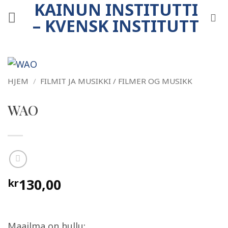
KAINUN INSTITUTTI
Skip
to
– KVENSK INSTITUTT
content
HJEM
/
FILMIT JA MUSIKKI / FILMER OG MUSIKK
WAO
130,00
kr
Maailma on hullu: