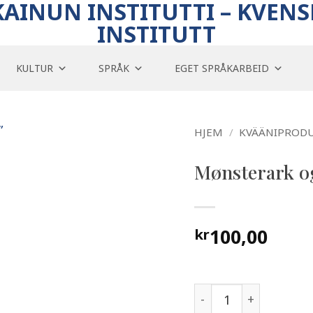
KAINUN INSTITUTTI – KVENS
INSTITUTT
KULTUR
SPRÅK
EGET SPRÅKARBEID
HJEM
/
KVÄÄNIPRODU
Mønsterark og
100,00
kr
Mønsterark og syveil