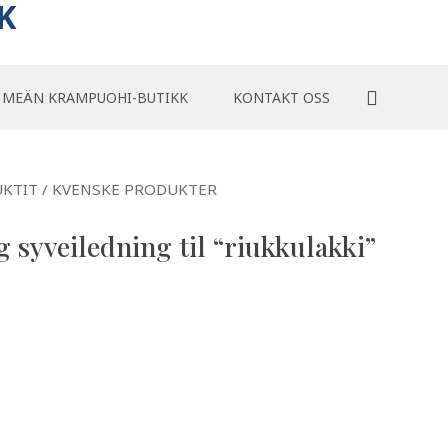
K
MEÄN KRAMPUOHI-BUTIKK
KONTAKT OSS
KTIT / KVENSKE PRODUKTER
 syveiledning til “riukkulakki”
edning til “riukkulakki” antall