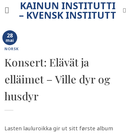
KAINUN INSTITUTTI
Skip
to
– KVENSK INSTITUTT
content
28
mai
NORSK
Konsert: Elävät ja
elläimet – Ville dyr og
husdyr
Lasten lauluroikka gir ut sitt første album