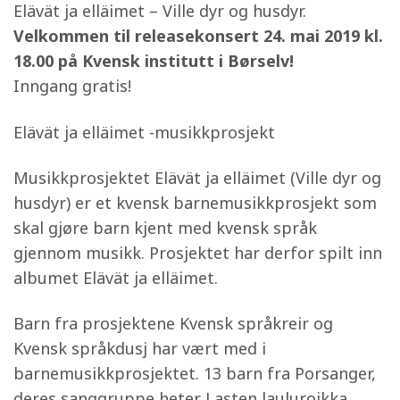
Elävät ja elläimet – Ville dyr og husdyr.
Velkommen til releasekonsert 24. mai 2019 kl.
18.00 på Kvensk institutt i Børselv!
Inngang gratis!
Elävät ja elläimet -musikkprosjekt
Musikkprosjektet Elävät ja elläimet (Ville dyr og
husdyr) er et kvensk barnemusikkprosjekt som
skal gjøre barn kjent med kvensk språk
gjennom musikk. Prosjektet har derfor spilt inn
albumet Elävät ja elläimet.
Barn fra prosjektene Kvensk språkreir og
Kvensk språkdusj har vært med i
barnemusikkprosjektet. 13 barn fra Porsanger,
deres sanggruppe heter Lasten lauluroikka