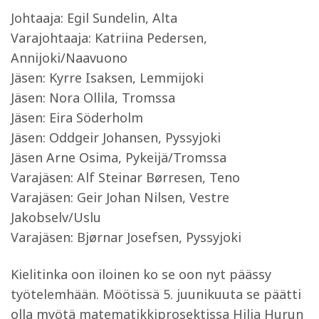
Johtaaja: Egil Sundelin, Alta
Varajohtaaja: Katriina Pedersen,
Annijoki/Naavuono
Jäsen: Kyrre Isaksen, Lemmijoki
Jäsen: Nora Ollila, Tromssa
Jäsen: Eira Söderholm
Jäsen: Oddgeir Johansen, Pyssyjoki
Jäsen Arne Osima, Pykeijä/Tromssa
Varajäsen: Alf Steinar Børresen, Teno
Varajäsen: Geir Johan Nilsen, Vestre
Jakobselv/Uslu
Varajäsen: Bjørnar Josefsen, Pyssyjoki
Kielitinka oon iloinen ko se oon nyt päässy
työtelemhään. Möötissä 5. juunikuuta se päätti
olla myötä matematikkiprosektissa Hilja Hurun