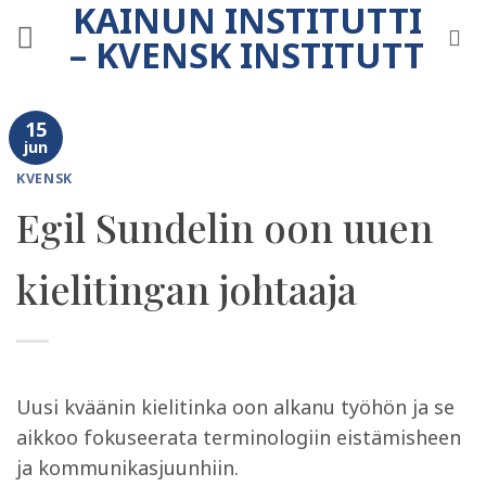
KAINUN INSTITUTTI
Skip
to
– KVENSK INSTITUTT
content
15
jun
KVENSK
Egil Sundelin oon uuen
kielitingan johtaaja
Uusi kväänin kielitinka oon alkanu työhön ja se
aikkoo fokuseerata terminologiin eistämisheen
ja kommunikasjuunhiin.