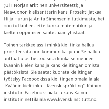
(UiT Norjan arktinen universiteetti) ja
Naavuonon kielisentterin kans. Prosekti jatkaa
Hilja Hurun ja Anita Simensenin tutkimusta, het
oon tutkinheet ette kunka matematikin ja
kielten oppimisen saatethaan yhistäät.
Toinen tärkkee assii minkä kielitinka halluu
prioriteerata oon kommunikasjuuni. Se halluu
anttaat ulos tiettoo siitä kunka se mennee
kväänin kielen kans ja kans kielitingan omista
päätöksistä. Sie saatat kuorata kielitingan
työtelyy Facebookissa kielitingan omala laiala
”Kväänin kielitinka – Kvensk språkting”, Kainun
institutin Facebook-laiala ja kans Kainun
institutin nettilaiala www.kvenskinstitutt.no.