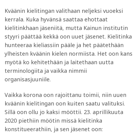
Kväänin kielitingan valithaan neljeksi vuoeksi
kerrala. Kuka hyvänsä saattaa ehottaat
kielitinkhaan jäseniitä, mutta Kainun institutin
styyri päättää kekkä oon uuet jäsenet. Kielitinka
hunteeraa kieliassiin pääle ja het päätethään
ylheisten kväänin kielen normiista. Het oon kans
myötä ko kehitethään ja laitethaan uutta
terminologiita ja vaikka nimmii
organisasjuuniile.
Vaikka korona oon rajoittanu toimii, niin uuen
kväänin kielitingan oon kuiten saatu valituksi.
Sillä oon ollu jo kaksi mööttii. 23. aprillikuuta
2020 piethiin möötin missä kielitinka
konstitueerathiin, ja sen jäsenet oon: