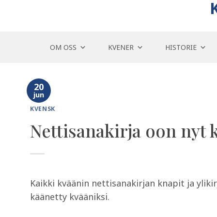
Skip
to
content
OM OSS
KVENER
HISTORIE
20
jun
KVENSK
Nettisanakirja oon nyt 
Kaikki kväänin nettisanakirjan knapit ja yli
käänetty kvääniksi.