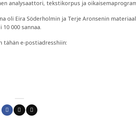
nen analysaattori, tekstikorpus ja oikaisemaprogram
na oli Eira Söderholmin ja Terje Aronsenin materiaali
li 10 000 sannaa.
n tähän e-postiadresshiin: