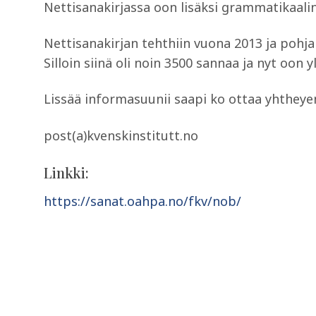
Nettisanakirjassa oon lisäksi grammatikaali
Nettisanakirjan tehthiin vuona 2013 ja pohja
Silloin siinä oli noin 3500 sannaa ja nyt oon y
Lissää informasuunii saapi ko ottaa yhtheye
post(a)kvenskinstitutt.no
Linkki:
https://sanat.oahpa.no/fkv/nob/