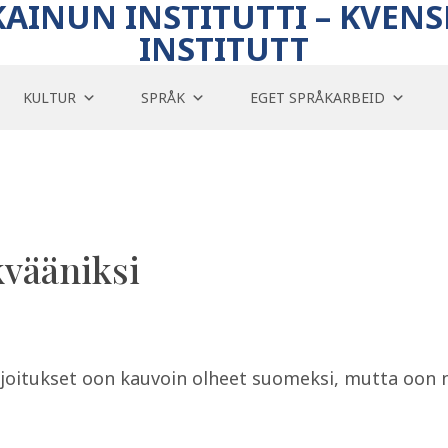
KAINUN INSTITUTTI – KVENS
INSTITUTT
KULTUR
SPRÅK
EGET SPRÅKARBEID
kvääniksi
kirjoitukset oon kauvoin olheet suomeksi, mutta oon 