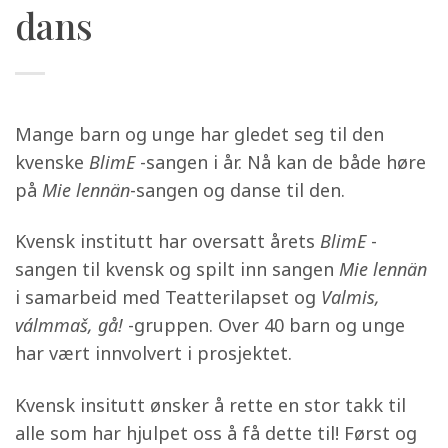
dans
Mange barn og unge har gledet seg til den
kvenske
BlimE
-sangen i år. Nå kan de både høre
på
Mie lennän
-sangen og danse til den.
Kvensk institutt har oversatt årets
BlimE
-
sangen til kvensk og spilt inn sangen
Mie lennän
i samarbeid med Teatterilapset og
Valmis,
válmma
š, gå!
-gruppen. Over 40 barn og unge
har vært innvolvert i prosjektet.
Kvensk insitutt ønsker å rette en stor takk til
alle som har hjulpet oss å få dette til! Først og