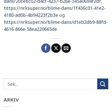
dans/20cebc02-d4cf-4237-b26e-345a0694f2df
,
https://nrksuper.no/blime-dans/1f436c01-41e2-
4180-ad0b-4b94223f2b3e
og
https://nrksuper.no/blime-dans/d1eb2db9-88fd-
4616-866e-58ea220665de
ARKIV