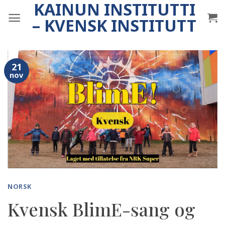
KAINUN INSTITUTTI
Skip
to
– KVENSK INSTITUTT
content
21
nov
NORSK
Kvensk BlimE-sang og