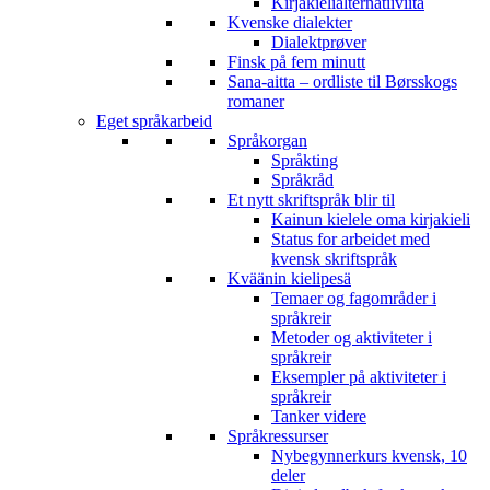
Kirjakielialternatiiviita
Kvenske dialekter
Dialektprøver
Finsk på fem minutt
Sana-aitta – ordliste til Børsskogs
romaner
Eget språkarbeid
Språkorgan
Språkting
Språkråd
Et nytt skriftspråk blir til
Kainun kielele oma kirjakieli
Status for arbeidet med
kvensk skriftspråk
Kväänin kielipesä
Temaer og fagområder i
språkreir
Metoder og aktiviteter i
språkreir
Eksempler på aktiviteter i
språkreir
Tanker videre
Språkressurser
Nybegynnerkurs kvensk, 10
deler