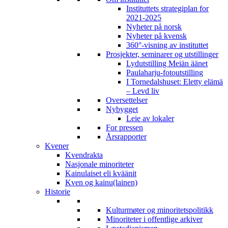
Instituttets strategiplan for
2021-2025
Nyheter på norsk
Nyheter på kvensk
360°-visning av instituttet
Prosjekter, seminarer og utstillinger
Lydutstilling Meiän äänet
Paulaharju-fotoutstilling
I Tornedalshuset: Eletty elämä
– Levd liv
Oversettelser
Nybygget
Leie av lokaler
For pressen
Årsrapporter
Kvener
Kvendrakta
Nasjonale minoriteter
Kainulaiset eli kväänit
Kven og kainu(lainen)
Historie
Kulturmøter og minoritetspolitikk
Minoriteter i offentlige arkiver