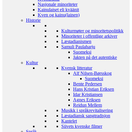
Nasjonale minoriteter
Kainulaiset eli kväänit
Kven og kainu(lainen)
Historie
Kulturmøter og minoritetspolitikk
Minoriteter i offentlige arkiver
Læstadianismen
Samuli Paulaharju
Suomeksi
Jakten på det autentiske
Kultur
Kvensk litteratur
Alf Nilsen-Børsskog
Suomeksi
Bente Pedersen
Hans Kristian Eriksen
Idar Kristiansen
Agnes Eriksen
Reidun Mellem
Musikk i språkrevitalisering
Læstadiansk sangtradisjon
Kantelet
Siivets kvenske filmer
Språk