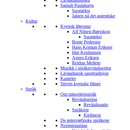
Læstadianismen
Samuli Paulaharju
Suomeksi
Jakten på det autentiske
Kultur
Kvensk litteratur
Alf Nilsen-Børsskog
Suomeksi
Bente Pedersen
Hans Kristian Eriksen
Idar Kristiansen
Agnes Eriksen
Reidun Mellem
Musikk i språkrevitalisering
Læstadiansk sangtradisjon
Kantelet
Siivets kvenske filmer
Språk
Om minoritetsspråk
Revitalisering
Revitalisaatio
Språkreir
Kielipesä
De østersjøfinske språkene
Normgrunnlag