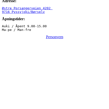
Adresse:
Østre Porsangerveien 4202 

9716 Pyssyjoki/Børselv
Åpningstider:
Auki / Åpent 9.00-15.00

Ma-pe / Man-fre
Personvern