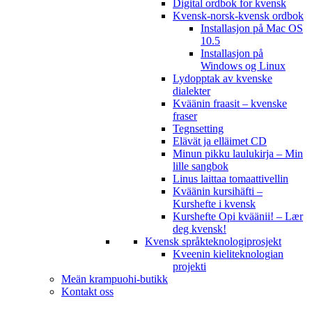
Digital ordbok for kvensk
Kvensk-norsk-kvensk ordbok
Installasjon på Mac OS
10.5
Installasjon på
Windows og Linux
Lydopptak av kvenske
dialekter
Kväänin fraasit – kvenske
fraser
Tegnsetting
Elävät ja elläimet CD
Minun pikku laulukirja – Min
lille sangbok
Linus laittaa tomaattivellin
Kväänin kursihäfti –
Kurshefte i kvensk
Kurshefte Opi kväänii! – Lær
deg kvensk!
Kvensk språkteknologiprosjekt
Kveenin kieliteknologian
projekti
Meän krampuohi-butikk
Kontakt oss