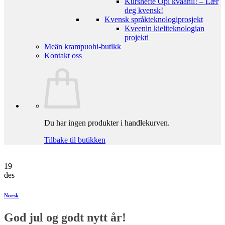
Kurshefte Opi kväänii! – Lær
deg kvensk!
Kvensk språkteknologiprosjekt
Kveenin kieliteknologian
projekti
Meän krampuohi-butikk
Kontakt oss
Du har ingen produkter i handlekurven.
Tilbake til butikken
19
des
Norsk
God jul og godt nytt år!