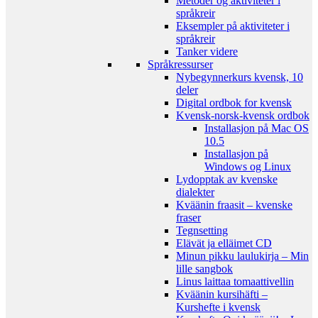
Metoder og aktiviteter i
språkreir
Eksempler på aktiviteter i
språkreir
Tanker videre
Språkressurser
Nybegynnerkurs kvensk, 10
deler
Digital ordbok for kvensk
Kvensk-norsk-kvensk ordbok
Installasjon på Mac OS
10.5
Installasjon på
Windows og Linux
Lydopptak av kvenske
dialekter
Kväänin fraasit – kvenske
fraser
Tegnsetting
Elävät ja elläimet CD
Minun pikku laulukirja – Min
lille sangbok
Linus laittaa tomaattivellin
Kväänin kursihäfti –
Kurshefte i kvensk