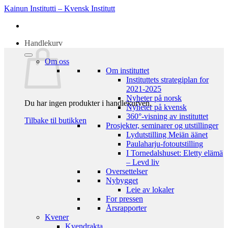
Skip
Kainun Institutti – Kvensk Institutt
to
content
Handlekurv
Om oss
Om instituttet
Instituttets strategiplan for
2021-2025
Nyheter på norsk
Du har ingen produkter i handlekurven.
Nyheter på kvensk
360°-visning av instituttet
Tilbake til butikken
Prosjekter, seminarer og utstillinger
Lydutstilling Meiän äänet
Paulaharju-fotoutstilling
I Tornedalshuset: Eletty elämä
– Levd liv
Oversettelser
Nybygget
Leie av lokaler
For pressen
Årsrapporter
Kvener
Kvendrakta