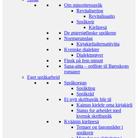
Om minoritetsspråk
Revitalisering
Revitalisaatio
Språkreir
Kielipesä
De østersjøfinske språkene
Normgrunnlag
Kirjakielialternatiiviita
Kvenske dialekter
Dialektprøver
Finsk på fem minutt
Sana-aitta – ordliste til Børsskogs
romaner
Eget språkarbeid
Språkorgan
Språkting
Språkråd
Et nytt skriftspråk blir til
Kainun kielele oma kirjakieli
Status for arbeidet med
kvensk skriftspråk
Kväänin kielipesä
Temaer og fagområder i
språkreir